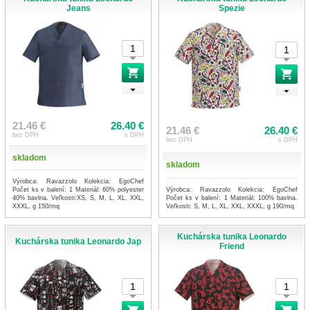
Jeans
Spezie
21.46 €
26.40 €
21.46 €
26.40 €
bez DPH
s DPH
bez DPH
s DPH
skladom
skladom
Výrobca: Ravazzolo Kolekcia: EgoChef
Výrobca: Ravazzolo Kolekcia: EgoChef
Počet ks v balení: 1 Materiál: 60% polyester
Počet ks v balení: 1 Materiál: 100% bavlna.
40% bavlna. Veľkosti:XS, S, M, L, XL, XXL,
Veľkosti: S, M, L, XL, XXL, XXXL, g 190/mq
XXXL, g 150/mq
Kuchárska tunika Leonardo
Kuchárska tunika Leonardo Jap
Friend