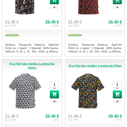
21.46 €
26.40 €
21.46 €
26.40 €
bez DPH
s DPH
bez DPH
s DPH
skladom
skladom
Výrobca: Ravazzolo Kolekcia: EgoChef
Výrobca: Ravazzolo Kolekcia: EgoChef
Počet ks v balení: 1 Materiál: 100% bavlna.
Počet ks v balení: 1 Materiál: 100% bavlna.
Veľkosti: S, M, L, XL, XXL, XXXL, g 190/mq
Veľkosti: S, M, L, XL, XXL, XXXL, g 190/mq
Kuchárska tunika Leonardo
Kuchárska tunika Leonardo Dino
Geko
21.46 €
26.40 €
21.46 €
26.40 €
bez DPH
s DPH
bez DPH
s DPH