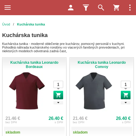
Úvod
/
Kuchárska tunika
Kuchárska tunika
Kuchárska tunika - moderné oblečenie pre kuchárov, pomocný personál v kuchyni.
Pohodlná náhrada kuchárskeho rondónu vo viacerých farebných prevedeniach, pri
niektorých modeloch odvetraná zadná čast,
Kuchárska tunika Leonardo
Kuchárska tunika Leonardo
Bordeaux
Convoy
21.46 €
26.40 €
21.46 €
26.40 €
bez DPH
s DPH
bez DPH
s DPH
skladom
skladom