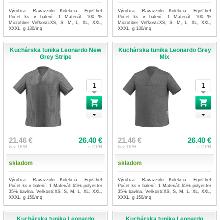
Výrobca: Ravazzolo Kolekcia: EgoChef
Výrobca: Ravazzolo Kolekcia: EgoChef
Počet ks v balení: 1 Materiál: 100 %
Počet ks v balení: 1 Materiál: 100 %
Microfiber Veľkosti:XS, S, M, L, XL, XXL,
Microfiber Veľkosti:XS, S, M, L, XL, XXL,
XXXL, g 130/mq
XXXL, g 130/mq
Kuchárska tunika Leonardo New
Kuchárska tunika Leonardo Grey
Grey Stripe
Mix
21.46 €
26.40 €
21.46 €
26.40 €
bez DPH
s DPH
bez DPH
s DPH
skladom
skladom
Výrobca: Ravazzolo Kolekcia: EgoChef
Výrobca: Ravazzolo Kolekcia: EgoChef
Počet ks v balení: 1 Materiál: 65% polyester
Počet ks v balení: 1 Materiál: 65% polyester
35% bavlna. Veľkosti:XS, S, M, L, XL, XXL,
35% bavlna. Veľkosti:XS, S, M, L, XL, XXL,
XXXL, g 150/mq
XXXL, g 150/mq
Kuchárska tunika Leonardo
Kuchárska tunika Leonardo