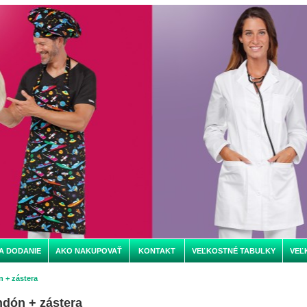
A DODANIE
AKO NAKUPOVAŤ
KONTAKT
VEĽKOSTNÉ TABULKY
VEĽ
 + zástera
dón + zástera