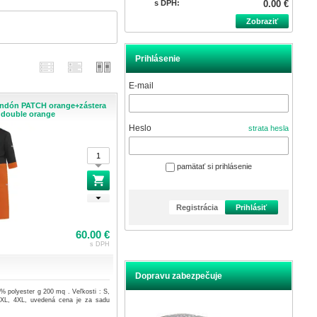
s DPH:
0.00 €
Zobraziť
Prihlásenie
E-mail
ondón PATCH orange+zástera
double orange
Heslo
strata hesla
pamätať si prihlásenie
Registrácia
Prihlásiť
60.00 €
s DPH
Dopravu zabezpečuje
% polyester g 200 mq . Veľkosti : S,
3XL, 4XL, uvedená cena je za sadu