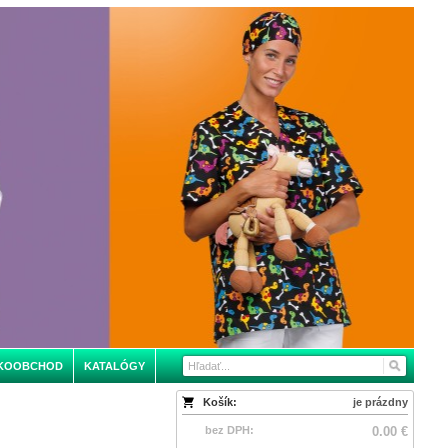
KOOBCHOD
KATALÓGY
Košík:
je prázdny
bez DPH:
0.00 €