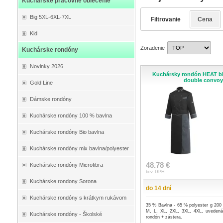
Kuchárske pracovné oblečenie
Big 5XL-6XL-7XL
Filtrovanie
Cena
Kid
Zoradenie
Kuchárske rondóny
Novinky 2026
Kuchársky rondón HEAT bl
double convo
Gold Line
Dámske rondóny
Kuchárske rondóny 100 % bavlna
Kuchárske rondóny Bio bavlna
Kuchárske rondóny mix bavlna/polyester
48.78 €
Kuchárske rondóny Microfibra
bez DPH
Kuchárske rondony Sorona
do 14 dní
Kuchárske rondóny s krátkym rukávom
35 % Bavlna - 65 % polyester g 200 
M, L, XL, 2XL, 3XL, 4XL, uvedená
Kuchárske rondóny - Školské
rondón + zástera.