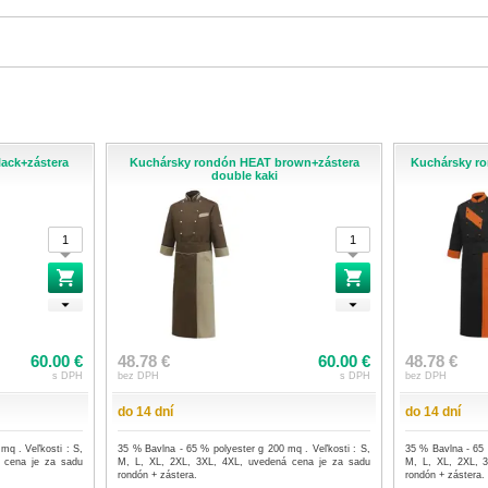
ack+zástera
Kuchársky rondón HEAT brown+zástera
Kuchársky r
y
double kaki
60.00 €
48.78 €
60.00 €
48.78 €
s DPH
bez DPH
s DPH
bez DPH
do 14 dní
do 14 dní
mq . Veľkosti : S,
35 % Bavlna - 65 % polyester g 200 mq . Veľkosti : S,
35 % Bavlna - 65 
 cena je za sadu
M, L, XL, 2XL, 3XL, 4XL, uvedená cena je za sadu
M, L, XL, 2XL, 
rondón + zástera.
rondón + zástera.