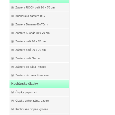
Zástera ROCK celá 90 x 70 cm
Kuchárska zástera BIG
Zástera Barman 40x70cm
Zástera Kuchár 70 x 70 cm
Zástera celá 70 x 70 cm
Zástera celá 90 x 70 cm
Zástera celá Garden
Zástera do pása Princes
Zástera do pása Francese
Kuchárske čiapky
Čiapky papierové
Čiapka univerzálna, gastro
Kuchárska čiapka vysoká