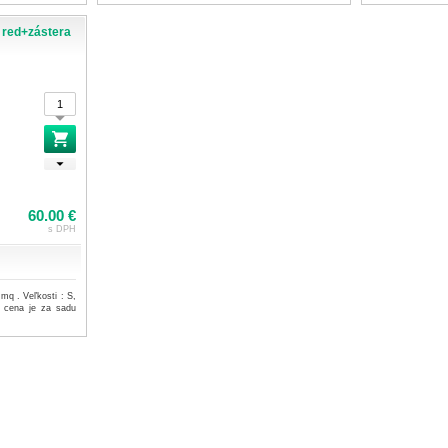
red+zástera
60.00 €
s DPH
mq . Veľkosti : S,
 cena je za sadu