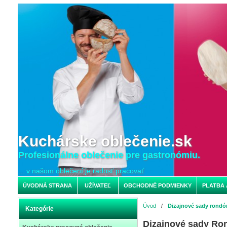
Kuchárske oblečenie.sk
Profesionálne oblečenie pre gastronómiu.
... v našom oblečení je radosť pracovať
ÚVODNÁ STRANA
UŽÍVATEĽ
OBCHODNÉ PODMIENKY
PLATBA 
Úvod
/
Dizajnové sady rondón
Kategórie
Dizajnové sady Ron