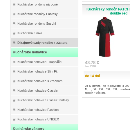
Kuchárske rondóny národné
Kuchársky rondón PATCH 
double red
Kuchárske rondóny Fantasy
Kuchárske rondóny Suschi
Kuchárska tunika
Dizajnové sady rondón + zástera
Kuchárske nohavice
Kuchárske nohavice - kapsáče
48.78 €
bez DPH
Kuchárske nohavice Slim Fit
do 14 dní
Kuchárske nohavice s vreckom.
35 % Bavlna - 65 % polyester g 200 
M, L, XL, 2XL, 3XL, 4XL, uvedená
Kuchárske nohavice Classic
rondón + zástera.
Kuchárske nohavice Classic fantasy
Kuchárske nohavice Fashion
Kuchárske nohavice UNISEX
Kuchárske zástery