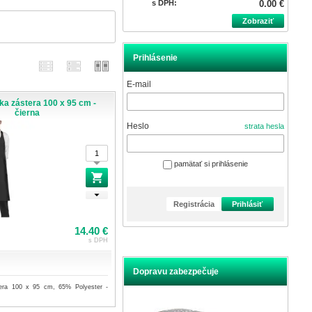
s DPH:
0.00 €
Zobraziť
Prihlásenie
E-mail
ka zástera 100 x 95 cm -
čierna
Heslo
strata hesla
pamätať si prihlásenie
Registrácia
Prihlásiť
14.40 €
s DPH
Dopravu zabezpečuje
tera 100 x 95 cm, 65% Polyester -