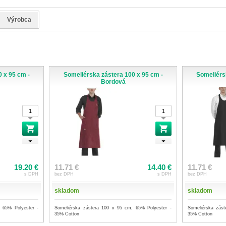
Výrobca
 x 95 cm -
Someliérska zástera 100 x 95 cm -
Someliérs
Bordová
19.20 €
11.71 €
14.40 €
11.71 €
s DPH
bez DPH
s DPH
bez DPH
skladom
skladom
 65% Polyester -
Someliérska zástera 100 x 95 cm, 65% Polyester -
Someliérska zás
35% Cotton
35% Cotton