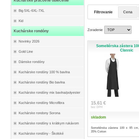
Kuchárske pracovné oblečenie
Big 5XL-6XL-7XL
Filtrovanie
Cena
Kid
Zoradenie
Kuchárske rondóny
Novinky 2026
Someliérska zástera 100
Classic
Gold Line
Dámske rondóny
Kuchárske rondóny 100 % bavlna
Kuchárske rondóny Bio bavlna
Kuchárske rondóny mix bavlna/polyester
15.61 €
Kuchárske rondóny Microfibra
bez DPH
Kuchárske rondony Sorona
skladom
Kuchárske rondóny s krátkym rukávom
Someliérska zástera 100 x 95 cm,
35% Cotton
Kuchárske rondóny - Školské