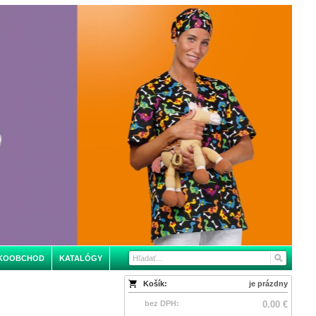
KOOBCHOD
KATALÓGY
Košík:
je prázdny
bez DPH:
0.00 €