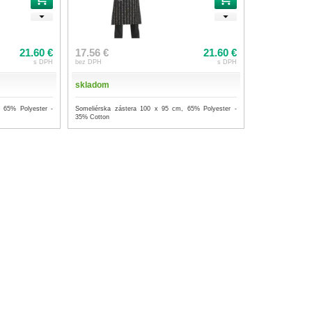
21.60 €
17.56 €
21.60 €
s DPH
bez DPH
s DPH
skladom
 65% Polyester -
Someliérska zástera 100 x 95 cm, 65% Polyester -
35% Cotton