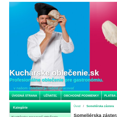
Kuchárske oblečenie.sk
Profesionálne oblečenie pre gastronómiu.
... v našom oblečení je radosť pracovať
ÚVODNÁ STRANA
UŽÍVATEĽ
OBCHODNÉ PODMIENKY
PLATBA 
Úvod
/
Someliérska zástera
Kategórie
Someliérska záster