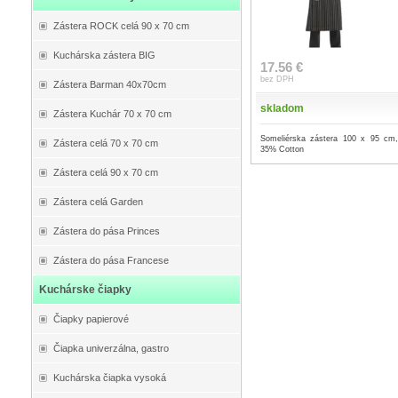
Zástera ROCK celá 90 x 70 cm
Kuchárska zástera BIG
17.56 €
bez DPH
Zástera Barman 40x70cm
skladom
Zástera Kuchár 70 x 70 cm
Someliérska zástera 100 x 95 cm,
Zástera celá 70 x 70 cm
35% Cotton
Zástera celá 90 x 70 cm
Zástera celá Garden
Zástera do pása Princes
Zástera do pása Francese
Kuchárske čiapky
Čiapky papierové
Čiapka univerzálna, gastro
Kuchárska čiapka vysoká