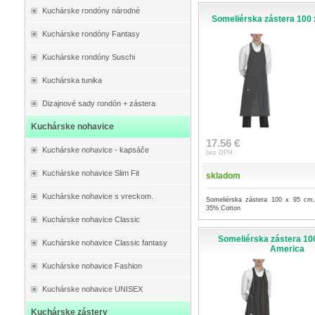
Kuchárske rondóny národné
Someliérska zástera 100 x
Kuchárske rondóny Fantasy
Kuchárske rondóny Suschi
Kuchárska tunika
Dizajnové sady rondón + zástera
Kuchárske nohavice
17.56 €
Kuchárske nohavice - kapsáče
bez DPH
Kuchárske nohavice Slim Fit
skladom
Kuchárske nohavice s vreckom.
Someliérska zástera 100 x 95 cm,
35% Cotton
Kuchárske nohavice Classic
Someliérska zástera 100
Kuchárske nohavice Classic fantasy
America
Kuchárske nohavice Fashion
Kuchárske nohavice UNISEX
Kuchárske zástery