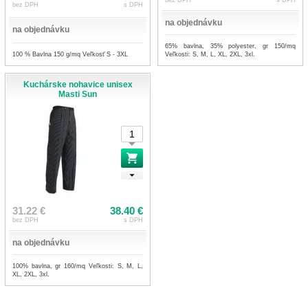
bez DPH
s DPH
bez DPH
s DPH
na objednávku
na objednávku
65% bavlna, 35% polyester, gr 150/mq
100 % Bavlna 150 g/mq Veľkosť S - 3XL
Veľkosti: S, M, L, XL, 2XL, 3xl.
Kuchárske nohavice unisex
Masti Sun
31.22 €
38.40 €
bez DPH
s DPH
na objednávku
100% bavlna, gr 160/mq Veľkosti: S, M, L,
XL, 2XL, 3xl.