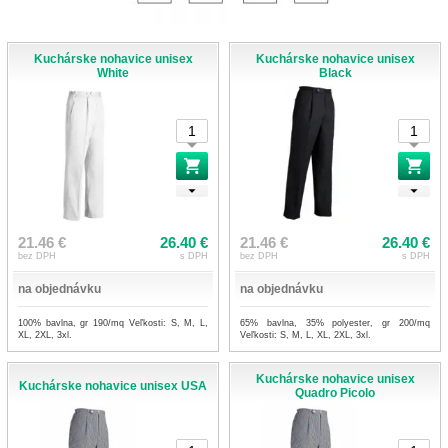
Kuchárske nohavice unisex
Kuchárske nohavice unisex
White
Black
21.46 €
26.40 €
21.46 €
26.40 €
bez DPH
s DPH
bez DPH
s DPH
na objednávku
na objednávku
100% bavlna, gr 190/mq Veľkosti: S, M, L,
65% bavlna, 35% polyester, gr 200/mq
XL, 2XL, 3xl.
Veľkosti: S, M, L, XL, 2XL, 3xl.
Kuchárske nohavice unisex
Kuchárske nohavice unisex USA
Quadro Picolo