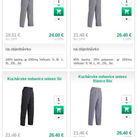
19.51 €
24.00 €
21.46 €
26.40 €
bez DPH
s DPH
bez DPH
s DPH
na objednávku
na objednávku
100% bavlna, gr 150/mq Veľkosti: S, M, L,
65% bavlna, 35% polyester, gr 150/mq
XL, 2XL, 3xl.
Veľkosti: S, M, L, XL, 2XL, 3xl.
Kuchárske nohavice unisex
Kuchárske nohavice unisex Sir
Bianco Blu
21.46 €
26.40 €
21.46 €
26.40 €