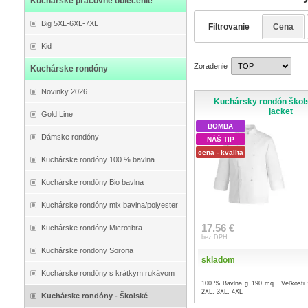
Kuchárske pracovné oblečenie
Big 5XL-6XL-7XL
Filtrovanie
Cena
Kid
Zoradenie
Kuchárske rondóny
Novinky 2026
Kuchársky rondón škol
jacket
Gold Line
BOMBA
Dámske rondóny
NÁŠ TIP
cena - kvalita
Kuchárske rondóny 100 % bavlna
Kuchárske rondóny Bio bavlna
Kuchárske rondóny mix bavlna/polyester
17.56 €
Kuchárske rondóny Microfibra
bez DPH
Kuchárske rondony Sorona
skladom
Kuchárske rondóny s krátkym rukávom
100 % Bavlna g 190 mq . Veľkosti 
2XL, 3XL, 4XL
Kuchárske rondóny - Školské