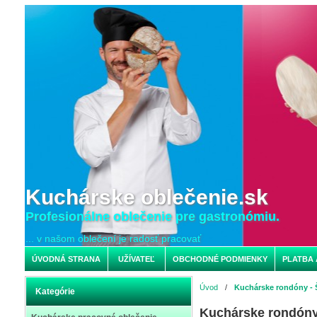
Kuchárske oblečenie.sk
Profesionálne oblečenie pre gastronómiu.
... v našom oblečení je radosť pracovať
ÚVODNÁ STRANA
UŽÍVATEĽ
OBCHODNÉ PODMIENKY
PLATBA 
Úvod
/
Kuchárske rondóny - 
Kategórie
Kuchárske rondóny