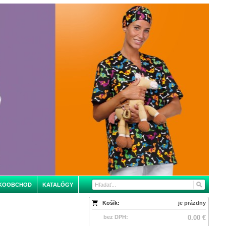
KOOBCHOD
KATALÓGY
Košík:
je prázdny
bez DPH:
0.00 €