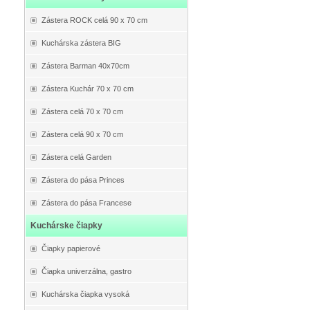
Zástera ROCK celá 90 x 70 cm
Kuchárska zástera BIG
Zástera Barman 40x70cm
Zástera Kuchár 70 x 70 cm
Zástera celá 70 x 70 cm
Zástera celá 90 x 70 cm
Zástera celá Garden
Zástera do pása Princes
Zástera do pása Francese
Kuchárske čiapky
Čiapky papierové
Čiapka univerzálna, gastro
Kuchárska čiapka vysoká