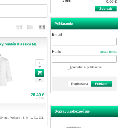
s DPH:
0.00 €
Zobraziť
Prihlásenie
E-mail
ky rondón Klassica ML
Heslo
strata hesla
pamätať si prihlásenie
Registrácia
Prihlásiť
26.40 €
s DPH
Dopravu zabezpečuje
0 mq . Veľkosti : S, M, L, XL, 2XL,