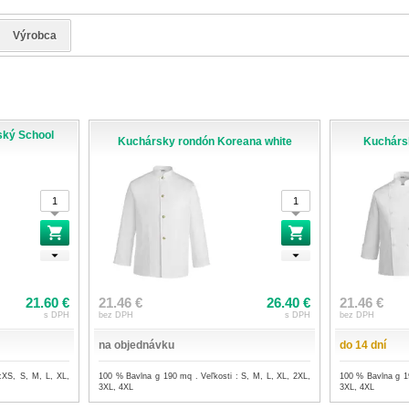
Výrobca
ský School
Kuchársky rondón Koreana white
Kuchárs
21.60 €
21.46 €
26.40 €
21.46 €
s DPH
bez DPH
s DPH
bez DPH
na objednávku
do 14 dní
:XS, S, M, L, XL,
100 % Bavlna g 190 mq . Veľkosti : S, M, L, XL, 2XL,
100 % Bavlna g 19
3XL, 4XL
3XL, 4XL