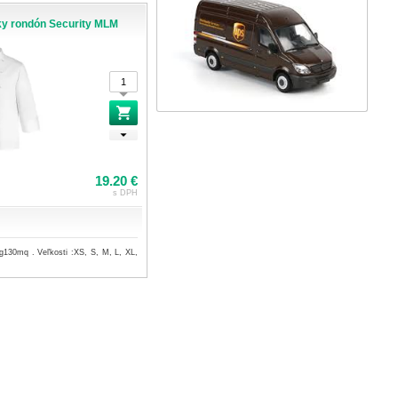
y rondón Security MLM
19.20 €
s DPH
g130mq . Veľkosti :XS, S, M, L, XL,