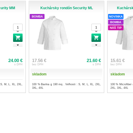
urity MM
Kuchársky rondón Security ML
Kuchársk
BOMBA
NOVINKA
BOMBA
NÁŠ TIP
24.00 €
17.56 €
21.60 €
15.61 €
s DPH
bez DPH
s DPH
bez DPH
skladom
skladom
 S, M, L, XL, 2XL,
100 % Bavlna g 190 mq . Veľkosti : S, M, L, XL, 2XL,
100 % Microfiber 
3XL, 4XL
2XL, 3XL, 4XL