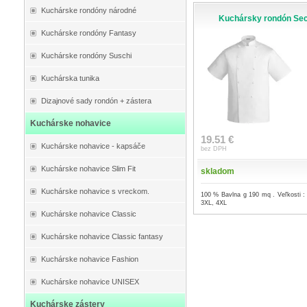
Kuchárske rondóny národné
Kuchársky rondón Sec
Kuchárske rondóny Fantasy
Kuchárske rondóny Suschi
Kuchárska tunika
Dizajnové sady rondón + zástera
Kuchárske nohavice
19.51 €
Kuchárske nohavice - kapsáče
bez DPH
Kuchárske nohavice Slim Fit
skladom
Kuchárske nohavice s vreckom.
100 % Bavlna g 190 mq . Veľkosti :
3XL, 4XL
Kuchárske nohavice Classic
Kuchárske nohavice Classic fantasy
Kuchárske nohavice Fashion
Kuchárske nohavice UNISEX
Kuchárske zástery