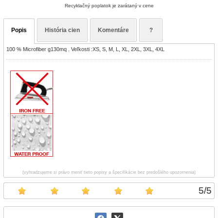
Recyklačný poplatok je zarátaný v cene
Popis
História cien
Komentáre
?
100 % Microfiber g130mq . Veľkosti :XS, S, M, L, XL, 2XL, 3XL, 4XL
(vyhradzujeme si právo meniť tieto popisy a špecifikácie bez predošlého upozornenia)
5
/
5