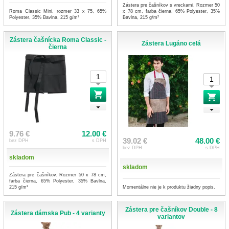
Zástera pre čašníkov s vreckami. Rozmer 50
Roma Classic Mini, rozmer 33 x 75, 65%
x 78 cm, farba čierna, 65% Polyester, 35%
Polyester, 35% Bavlna, 215 g/m²
Bavlna, 215 g/m²
Zástera čašnícka Roma Classic -
Zástera Lugáno celá
čierna
9.76 €
12.00 €
39.02 €
48.00 €
bez DPH
s DPH
bez DPH
s DPH
skladom
skladom
Zástera pre čašníkov. Rozmer 50 x 78 cm,
farba čierna, 65% Polyester, 35% Bavlna,
Momentálne nie je k produktu žiadny popis.
215 g/m²
Zástera pre čašníkov Double - 8
Zástera dámska Pub - 4 varianty
variantov