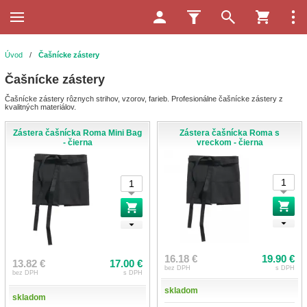
Úvod
/
Čašnícke zástery
Čašnícke zástery
Čašnícke zástery rôznych strihov, vzorov, farieb. Profesionálne čašnícke zástery z
kvalitných materiálov.
Zástera čašnícka Roma Mini Bag
Zástera čašnícka Roma s
- čierna
vreckom - čierna
16.18 €
19.90 €
13.82 €
17.00 €
bez DPH
s DPH
bez DPH
s DPH
skladom
skladom