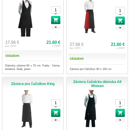
17.56 €
21.60 €
17.56 €
21.60 €
bez DPH
s DPH
bez DPH
s DPH
skladom
skladom
Dámska zástera 60 x 70 cm. Farby : čierna,
Zástera pre čašníkov 90 x 100 cm
bordová, šedá, jeans
Zástera čašnícka dámska All
Zástera pre čašníkov KIng
Woman