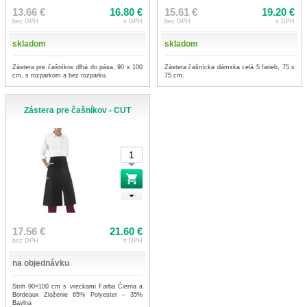
13.66 €
16.80 €
15.61 €
19.20 €
bez DPH
s DPH
bez DPH
s DPH
skladom
skladom
Zástera pre čašníkov dlhá do pása, 90 x 100
Zástera čašnícka dámska celá 5 farieb, 75 x
cm, s rozparkom a bez rozparku.
75 cm.
Zástera pre čašníkov - CUT
17.56 €
21.60 €
bez DPH
s DPH
na objednávku
Strih 90×100 cm s vreckami Farba Čierna a
Bordeaux Zloženie 65% Polyester – 35%
Bavlna