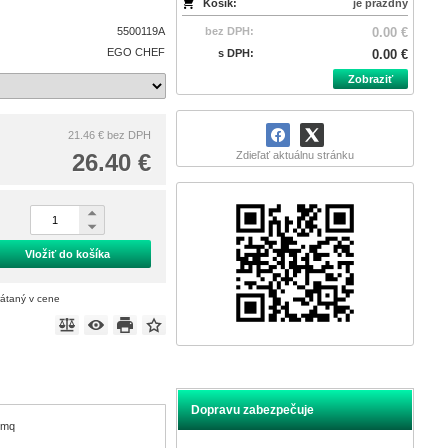
Košík:
je prázdny
5500119A
bez DPH:
0.00 €
EGO CHEF
s DPH:
0.00 €
Zobraziť
21.46 €
bez DPH
26.40 €
Zdieľať aktuálnu stránku
Vložiť do košíka
rátaný v cene
Dopravu zabezpečuje
/mq