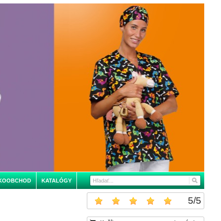
KOOBCHOD
KATALÓGY
5
/
5