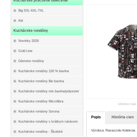
Kuchárske pracovné oblečenie
Big 5XL-6XL-7XL
Kid
Kuchárske rondóny
Novinky 2026
Gold Line
Dámske rondóny
Kuchárske rondóny 100 % bavlna
Kuchárske rondóny Bio bavlna
Kuchárske rondóny mix bavlna/polyester
Kuchárske rondóny Microfibra
(obrázky majú 
Kuchárske rondony Sorona
Popis
História cien
Kuchárske rondóny s krátkym rukávom
Výrobca: Ravazzolo Kolekcia: E
Kuchárske rondóny - Školské