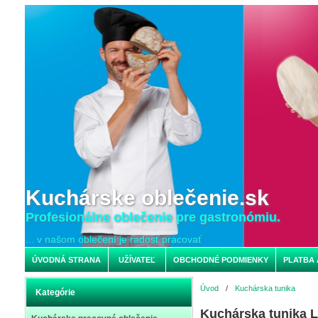
Kuchárske oblečenie.sk
Profesionálne oblečenie pre gastronómiu.
... v našom oblečení je radosť pracovať
ÚVODNÁ STRANA
UŽÍVATEĽ
OBCHODNÉ PODMIENKY
PLATBA 
Úvod
/
Kuchárska tunika
Kategórie
Kuchárska tunika 