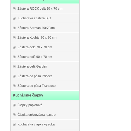
Zástera ROCK celá 90 x 70 cm
Kuchárska zástera BIG
Zástera Barman 40x70cm
Zástera Kuchár 70 x 70 cm
Zástera celá 70 x 70 cm
Zástera celá 90 x 70 cm
Zástera celá Garden
Zástera do pása Princes
Zástera do pása Francese
Kuchárske čiapky
Čiapky papierové
Čiapka univerzálna, gastro
Kuchárska čiapka vysoká