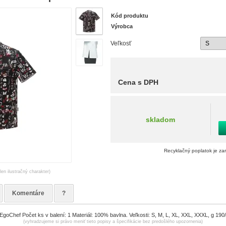
Kód produktu
Výrobca
Veľkosť
Cena s DPH
skladom
Recyklačný poplatok je za
len ilustračný charakter)
Komentáre
?
goChef Počet ks v balení: 1 Materiál: 100% bavlna. Veľkosti: S, M, L, XL, XXL, XXXL, g 190
(vyhradzujeme si právo meniť tieto popisy a špecifikácie bez predošlého upozornenia)