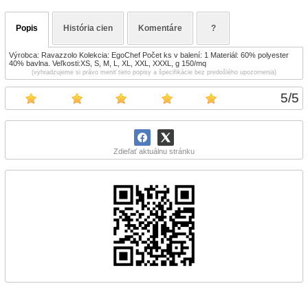
Popis
História cien
Komentáre
?
Výrobca: Ravazzolo Kolekcia: EgoChef Počet ks v balení: 1 Materiál: 60% polyester
40% bavlna. Veľkosti:XS, S, M, L, XL, XXL, XXXL, g 150/mq
(vyhradzujeme si právo meniť tieto popisy a špecifikácie bez predošlého upozornenia)
5
/
5
Zdieľať aktuálnu stránku