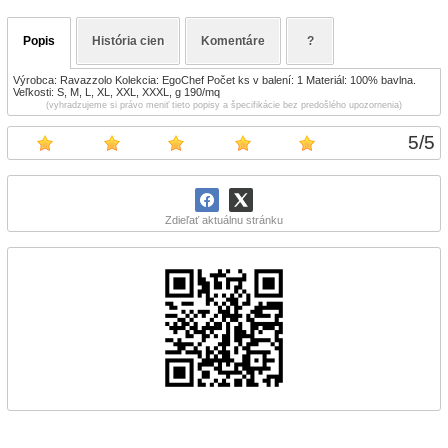
Popis
História cien
Komentáre
?
Výrobca: Ravazzolo Kolekcia: EgoChef Počet ks v balení: 1 Materiál: 100% bavlna.
Veľkosti: S, M, L, XL, XXL, XXXL, g 190/mq
(vyhradzujeme si právo meniť tieto popisy a špecifikácie bez predošlého upozornenia)
5
/
5
Zdieľať aktuálnu stránku