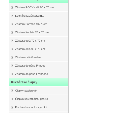
Zástera ROCK celá 90 x 70 cm
Kuchárska zástera BIG
Zástera Barman 40x70cm
Zástera Kuchár 70 x 70 cm
Zástera celá 70 x 70 cm
Zástera celá 90 x 70 cm
Zástera celá Garden
Zástera do pása Princes
Zástera do pása Francese
Kuchárske čiapky
Čiapky papierové
Čiapka univerzálna, gastro
Kuchárska čiapka vysoká