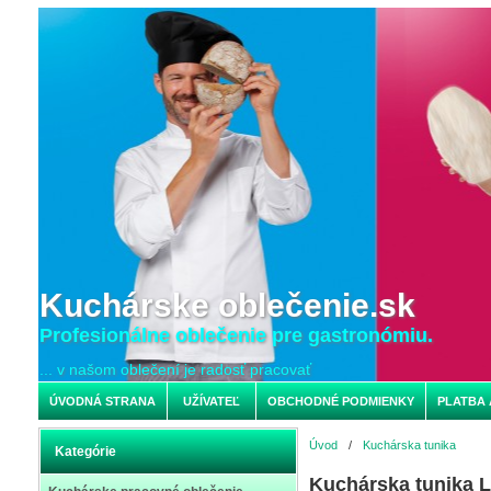
Kuchárske oblečenie.sk
Profesionálne oblečenie pre gastronómiu.
... v našom oblečení je radosť pracovať
ÚVODNÁ STRANA
UŽÍVATEĽ
OBCHODNÉ PODMIENKY
PLATBA 
Úvod
/
Kuchárska tunika
Kategórie
Kuchárska tunika L