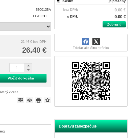
Košík:
je prázdny
5500135A
bez DPH:
0.00 €
EGO CHEF
s DPH:
0.00 €
Zobraziť
21.46 €
bez DPH
26.40 €
Zdieľať aktuálnu stránku
Vložiť do košíka
rátaný v cene
Dopravu zabezpečuje
/mq