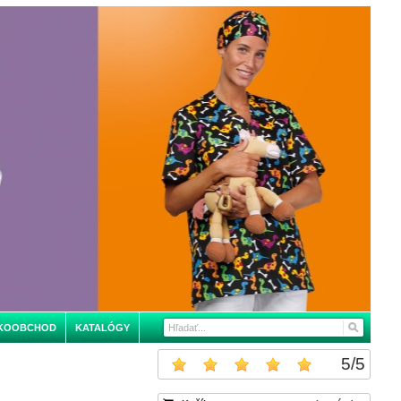
KOOBCHOD
KATALÓGY
5
/
5