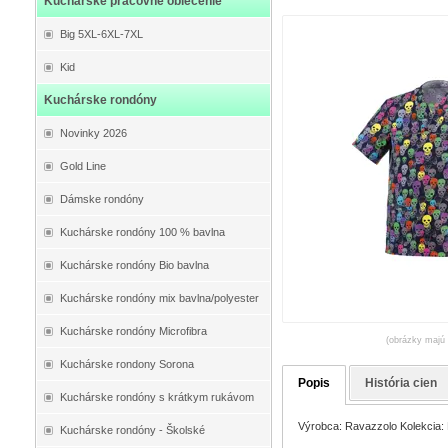
Kuchárske pracovné oblečenie
Big 5XL-6XL-7XL
Kid
Kuchárske rondóny
Novinky 2026
Gold Line
Dámske rondóny
Kuchárske rondóny 100 % bavlna
Kuchárske rondóny Bio bavlna
Kuchárske rondóny mix bavlna/polyester
Kuchárske rondóny Microfibra
(obrázky majú 
Kuchárske rondony Sorona
Popis
História cien
Kuchárske rondóny s krátkym rukávom
Výrobca: Ravazzolo Kolekcia: E
Kuchárske rondóny - Školské