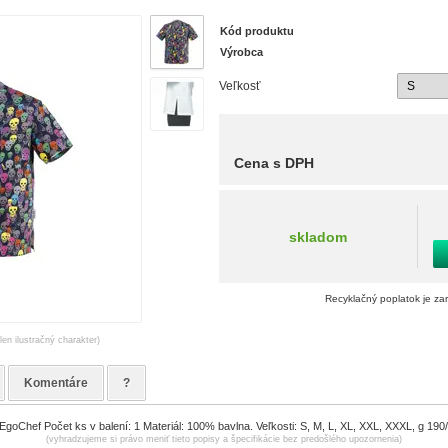
Kód produktu
Výrobca
Veľkosť
Cena s DPH
skladom
Recyklačný poplatok je za
len ilustračný charakter)
Komentáre
?
goChef Počet ks v balení: 1 Materiál: 100% bavlna. Veľkosti: S, M, L, XL, XXL, XXXL, g 190
(vyhradzujeme si právo meniť tieto popisy a špecifikácie bez predošlého upozornenia)