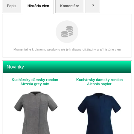
Popis
História cien
Komentáre
?
Momentálne k danému produktu nie je k dispozícii žiadny graf histórie cien
Novinky
Kuchársky dámsky rondon
Kuchársky dámsky rondon
Alessia grey mix
Alessia saylor