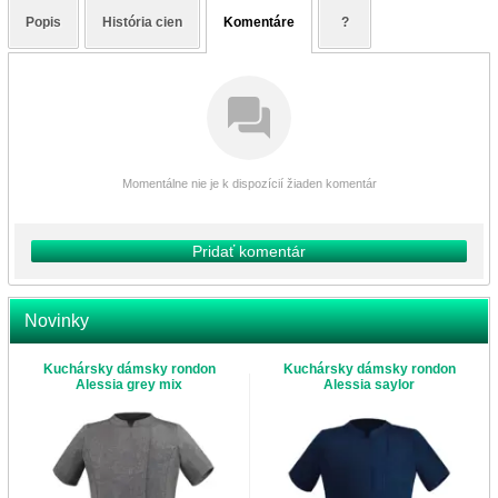
Popis
História cien
Komentáre
?
Momentálne nie je k dispozícií žiaden komentár
Pridať komentár
Novinky
Kuchársky dámsky rondon
Kuchársky dámsky rondon
Alessia grey mix
Alessia saylor