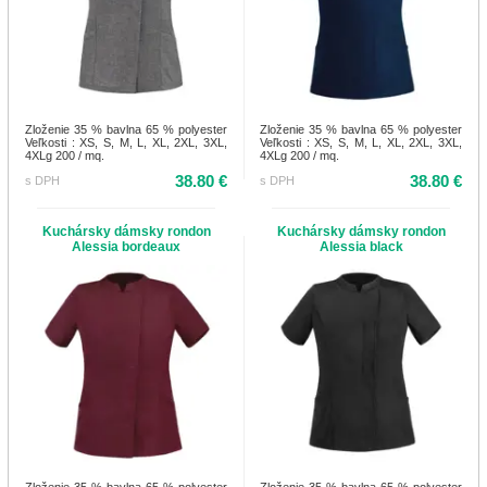
Zloženie 35 % bavlna 65 % polyester
Zloženie 35 % bavlna 65 % polyester
Veľkosti : XS, S, M, L, XL, 2XL, 3XL,
Veľkosti : XS, S, M, L, XL, 2XL, 3XL,
4XLg 200 / mq.
4XLg 200 / mq.
38.80 €
38.80 €
s DPH
s DPH
Kuchársky dámsky rondon
Kuchársky dámsky rondon
Alessia bordeaux
Alessia black
Zloženie 35 % bavlna 65 % polyester
Zloženie 35 % bavlna 65 % polyester