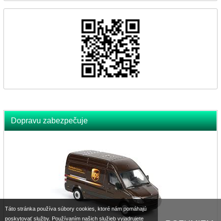
Dopravu zabezpečuje
Táto stránka používa súbory cookies, ktoré nám pomáhajú
poskytovať služby. Používaním našich služieb vyjadrujete