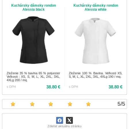
Kuchársky dámsky rondon
Kuchársky dámsky rondon
Alessia black
Alessia white
Zloženie 35 % bavlna 65 % polyester
Zloženie 100 % Bavlna. Veľkosti XS,
Veľkosti : XS, S, M, L, XL, 2XL, 3XL,
S, M, L, XL, 2XL, 3XL, 4XLg 190 / mq.
4XLg 200 / mq.
38.80 €
38.80 €
s DPH
s DPH
5
/
5
Zdieľať aktuálnu stránku