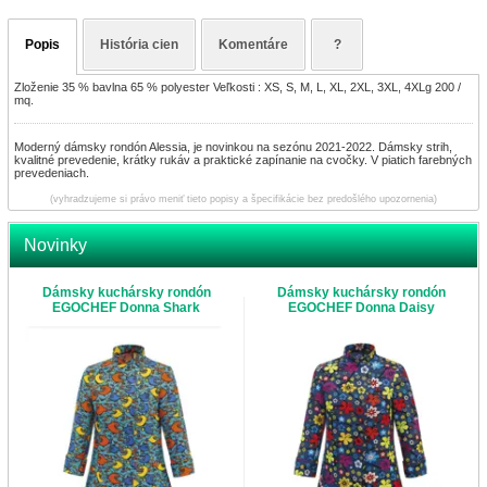
Popis
História cien
Komentáre
?
Zloženie 35 % bavlna 65 % polyester Veľkosti : XS, S, M, L, XL, 2XL, 3XL, 4XLg 200 /
mq.
Moderný dámsky rondón Alessia, je novinkou na sezónu 2021-2022. Dámsky strih,
kvalitné prevedenie, krátky rukáv a praktické zapínanie na cvočky. V piatich farebných
prevedeniach.
(vyhradzujeme si právo meniť tieto popisy a špecifikácie bez predošlého upozornenia)
Novinky
Dámsky kuchársky rondón
Dámsky kuchársky rondón
EGOCHEF Donna Shark
EGOCHEF Donna Daisy