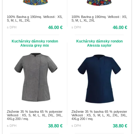
100% Bavlna g 190/mq. Veľkosti : XS,
100% Bavlna g 190/mq. Veľkosti : XS,
S, M, L, XL, 2XL
S, M, L, XL, 2XL
46.00 €
46.00 €
s DPH
s DPH
Kuchársky dámsky rondon
Kuchársky dámsky rondon
Alessia grey mix
Alessia saylor
Zloženie 35 % bavlna 65 % polyester
Zloženie 35 % bavlna 65 % polyester
Veľkosti : XS, S, M, L, XL, 2XL, 3XL,
Veľkosti : XS, S, M, L, XL, 2XL, 3XL,
4XLg 200 / mq.
4XLg 200 / mq.
38.80 €
38.80 €
s DPH
s DPH