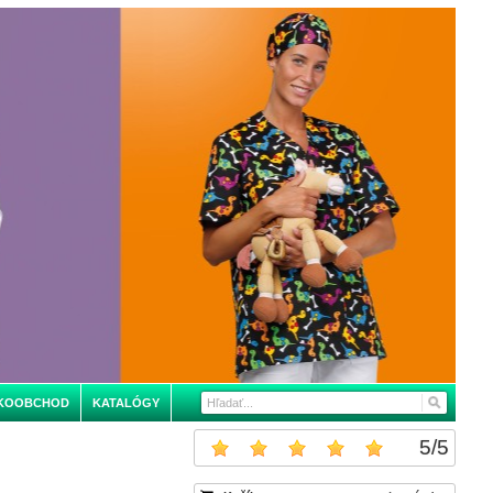
KOOBCHOD
KATALÓGY
5
/
5