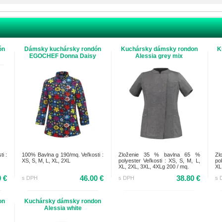
ón
Dámsky kuchársky rondón
Kuchársky dámsky rondon
K
k
EGOCHEF Donna Daisy
Alessia grey mix
i :
100% Bavlna g 190/mq. Veľkosti :
Zloženie 35 % bavlna 65 %
Zl
XS, S, M, L, XL, 2XL
polyester Veľkosti : XS, S, M, L,
po
XL, 2XL, 3XL, 4XLg 200 / mq.
XL
0 €
46.00 €
38.80 €
s DPH
s DPH
s 
on
Kuchársky dámsky rondon
Alessia white