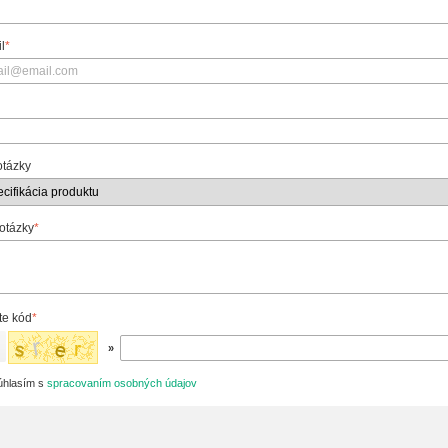
l
*
otázky
 otázky
*
te kód
*
»
hlasím s
spracovaním osobných údajov