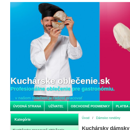
Kuchárske oblečenie.sk
Profesionálne oblečenie pre gastronómiu.
... v našom oblečení je radosť pracovať
ÚVODNÁ STRANA
UŽÍVATEĽ
OBCHODNÉ PODMIENKY
PLATBA 
Úvod
/
Dámske rondóny
Kategórie
Kuchársky dámsky 