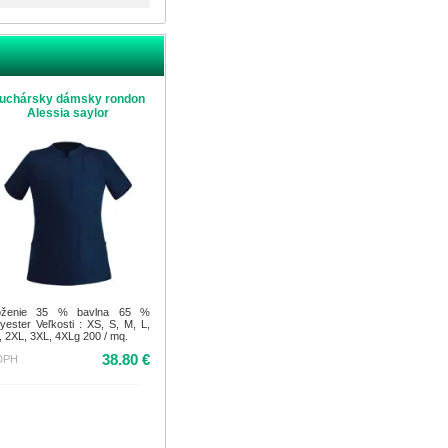
uchársky dámsky rondon
Alessia saylor
oženie 35 % bavlna 65 %
lyester Veľkosti : XS, S, M, L,
, 2XL, 3XL, 4XLg 200 / mq.
38.80 €
DPH