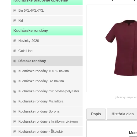
Kuchárske pracovné oblečenie
Big 5XL-6XL-7XL
Kid
Kuchárske rondóny
Novinky 2026
Gold Line
Dámske rondóny
Kuchárske rondóny 100 % bavlna
Kuchárske rondóny Bio bavlna
Kuchárske rondóny mix bavlna/polyester
(obrázky majú len
Kuchárske rondóny Microfibra
Kuchárske rondony Sorona
Popis
História cien
Kuchárske rondóny s krátkym rukávom
Kuchárske rondóny - Školské
Meno