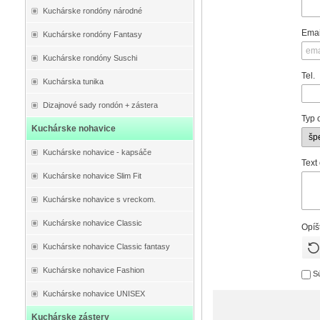
Kuchárske rondóny národné
Emai
Kuchárske rondóny Fantasy
Kuchárske rondóny Suschi
Tel.
Kuchárska tunika
Dizajnové sady rondón + zástera
Typ 
Kuchárske nohavice
Kuchárske nohavice - kapsáče
Text
Kuchárske nohavice Slim Fit
Kuchárske nohavice s vreckom.
Kuchárske nohavice Classic
Opíš
Kuchárske nohavice Classic fantasy
Kuchárske nohavice Fashion
Sú
Kuchárske nohavice UNISEX
Kuchárske zástery