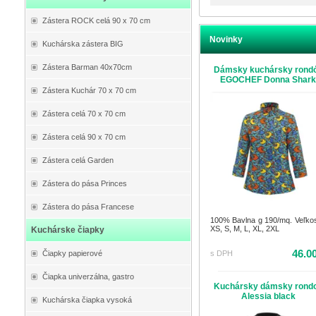
Zástera ROCK celá 90 x 70 cm
Novinky
Kuchárska zástera BIG
Zástera Barman 40x70cm
Dámsky kuchársky rond
EGOCHEF Donna Shar
Zástera Kuchár 70 x 70 cm
Zástera celá 70 x 70 cm
Zástera celá 90 x 70 cm
Zástera celá Garden
Zástera do pása Princes
Zástera do pása Francese
100% Bavlna g 190/mq. Veľkost
XS, S, M, L, XL, 2XL
Kuchárske čiapky
46.0
Čiapky papierové
s DPH
Čiapka univerzálna, gastro
Kuchársky dámsky rond
Alessia black
Kuchárska čiapka vysoká