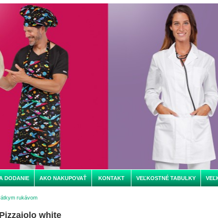
A DODANIE
AKO NAKUPOVAŤ
KONTAKT
VEĽKOSTNÉ TABULKY
VEĽ
rátkym rukávom
izzaiolo white