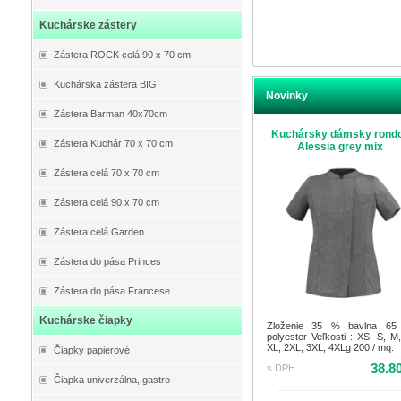
Kuchárske zástery
Zástera ROCK celá 90 x 70 cm
Kuchárska zástera BIG
Novinky
Zástera Barman 40x70cm
Kuchársky dámsky rond
Zástera Kuchár 70 x 70 cm
Alessia grey mix
Zástera celá 70 x 70 cm
Zástera celá 90 x 70 cm
Zástera celá Garden
Zástera do pása Princes
Zástera do pása Francese
Kuchárske čiapky
Zloženie 35 % bavlna 6
polyester Veľkosti : XS, S, M,
XL, 2XL, 3XL, 4XLg 200 / mq.
Čiapky papierové
38.8
s DPH
Čiapka univerzálna, gastro