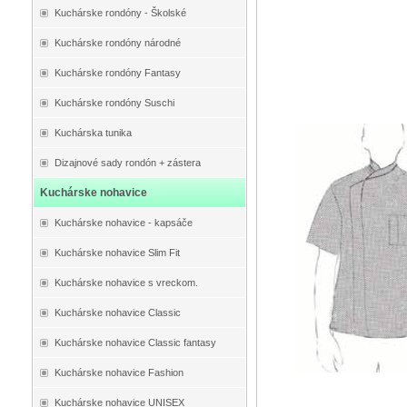
Kuchárske rondóny - Školské
Kuchárske rondóny národné
Kuchárske rondóny Fantasy
Kuchárske rondóny Suschi
Kuchárska tunika
Dizajnové sady rondón + zástera
Kuchárske nohavice
Kuchárske nohavice - kapsáče
Kuchárske nohavice Slim Fit
Kuchárske nohavice s vreckom.
Kuchárske nohavice Classic
Kuchárske nohavice Classic fantasy
Kuchárske nohavice Fashion
Kuchárske nohavice UNISEX