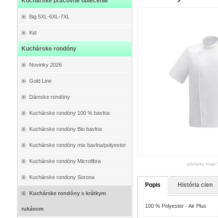
Kuchárske pracovné oblečenie
Big 5XL-6XL-7XL
Kid
Kuchárske rondóny
Novinky 2026
Gold Line
Dámske rondóny
Kuchárske rondóny 100 % bavlna
Kuchárske rondóny Bio bavlna
Kuchárske rondóny mix bavlna/polyester
Kuchárske rondóny Microfibra
(obrázky majú l
Kuchárske rondony Sorona
Popis
História cien
Kuchárske rondóny s krátkym
100 % Polyester - Air Plus
rukávom