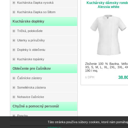
Kuchársky dámsky rond
Kuchárska čiapka vysoká
Alessia white
Kuchárska čiapka so šiltom
Kuchárske doplnky
Tričká, polokošele
Utierky a príručníky
Doplnky k oblečeniu
Kuchárske topánky
Zloženie 100 % Bavlna. Veľko
XS, S, M, L, XL, 2XL, 3XL, 4
Oblečenie pre čašníkov
190 / mq.
38.8
s DPH
Čašnícke zástery
Someliérska zástera
Nohavice čašnícke
Chyžné a pomocný personál
Poncho
Táto stránka používa súbory cookies, ktoré nám pomáhaj
nájdete tu.