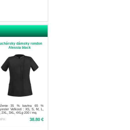
uchársky dámsky rondon
Alessia black
oženie 35 % bavlna 65 %
lyester Veľkosti : XS, S, M, L,
, 2XL, 3XL, 4XLg 200 / mq.
38.80 €
DPH