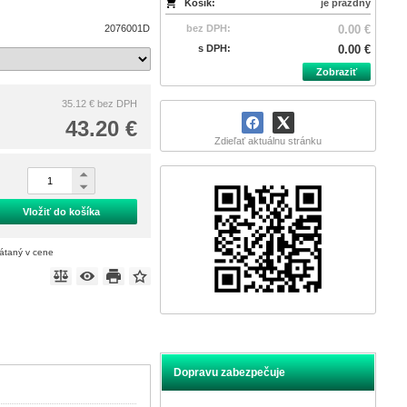
Košík:
je prázdny
2076001D
bez DPH:
0.00 €
s DPH:
0.00 €
Zobraziť
35.12 €
bez DPH
43.20 €
Zdieľať aktuálnu stránku
Vložiť do košíka
rátaný v cene
Dopravu zabezpečuje