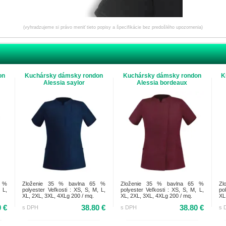
(vyhradzujeme si právo meniť tieto popisy a špecifikácie bez predošlého upozornenia)
on
Kuchársky dámsky rondon
Kuchársky dámsky rondon
K
Alessia saylor
Alessia bordeaux
5 %
Zloženie 35 % bavlna 65 %
Zloženie 35 % bavlna 65 %
Zl
 L,
polyester Veľkosti : XS, S, M, L,
polyester Veľkosti : XS, S, M, L,
po
XL, 2XL, 3XL, 4XLg 200 / mq.
XL, 2XL, 3XL, 4XLg 200 / mq.
XL
0 €
38.80 €
38.80 €
s DPH
s DPH
s 