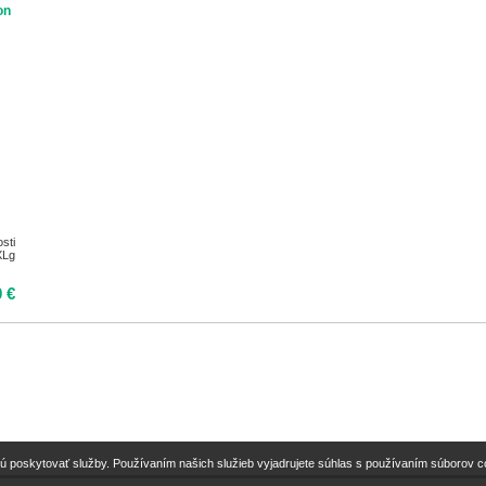
on
sti
XLg
0 €
ú poskytovať služby. Používaním našich služieb vyjadrujete súhlas s používaním súborov 