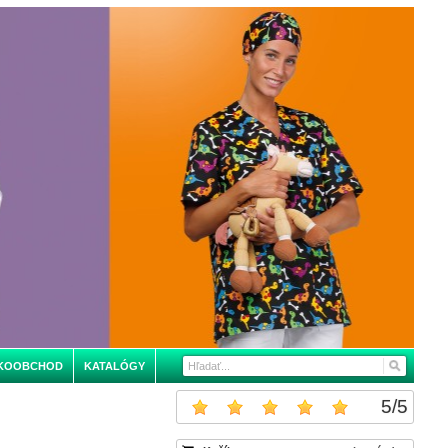
KOOBCHOD
KATALÓGY
5
/
5