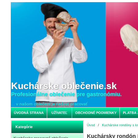
Kuchárske oblečenie.sk
Profesionálne oblečenie pre gastronómiu.
... v našom oblečení je radosť pracovať
ÚVODNÁ STRANA
UŽÍVATEĽ
OBCHODNÉ PODMIENKY
PLATBA 
Úvod
/
Kuchárske rondóny s k
Kategórie
Kuchársky rondón P