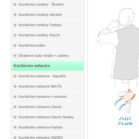
Kuchárske rondóny - Školské
Kuchárske rondóny národné
Kuchárske rondóny Fantasy
Kuchárske rondóny Suschi
Kuchárska tunika
Dizajnové sady rondón + zástera
Kuchárske nohavice
Kuchárske nohavice - kapsáče
Kuchárske nohavice Slim Fit
Kuchárske nohavice s vreckom.
Kuchárske nohavice Classic
Kuchárske nohavice Classic fantasy
Kuchárske nohavice Fashion
Kuchárske nohavice UNISEX