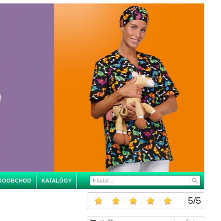
KOOBCHOD
KATALÓGY
5
/
5