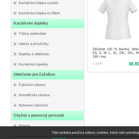
Kuchárska čiapka vysoká
Kuchárska čiapka so šiltom
Kuchárske doplnky
Tričká, polokošele
Utierky a príručníky
Zloženie 100 % Bavlna. Veľko
XS, S, M, L, XL, 2XL, 3XL, 4
Doplnky k oblečeniu
190 / mq.
38.8
s DPH
Kuchárske topánky
Oblečenie pre čašníkov
Čašnícke zástery
Someliérska zástera
Nohavice čašnícke
Chyžné a pomocný personál
Poncho
Táto stránka používa súbory cookies, ktoré nám pomáhaj
nájdete tu.