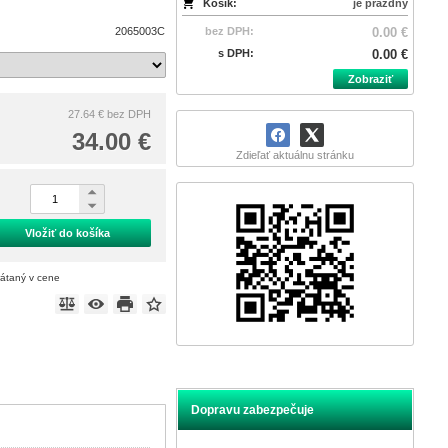
Košík:
je prázdny
2065003C
bez DPH:
0.00 €
s DPH:
0.00 €
Zobraziť
27.64 €
bez DPH
34.00 €
Zdieľať aktuálnu stránku
Vložiť do košíka
rátaný v cene
Dopravu zabezpečuje