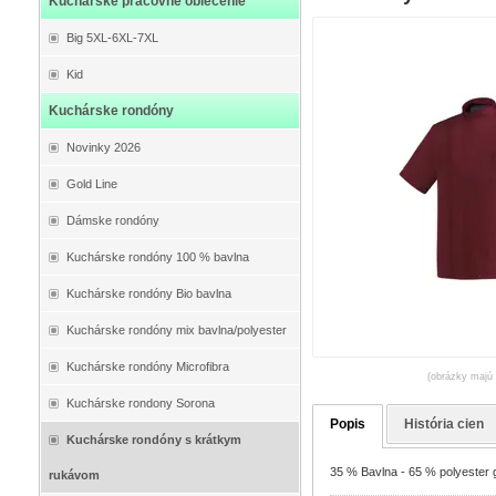
Kuchárske pracovné oblečenie
Big 5XL-6XL-7XL
Kid
Kuchárske rondóny
Novinky 2026
Gold Line
Dámske rondóny
Kuchárske rondóny 100 % bavlna
Kuchárske rondóny Bio bavlna
Kuchárske rondóny mix bavlna/polyester
Kuchárske rondóny Microfibra
(obrázky majú 
Kuchárske rondony Sorona
Popis
História cien
Kuchárske rondóny s krátkym
35 % Bavlna - 65 % polyester g
rukávom