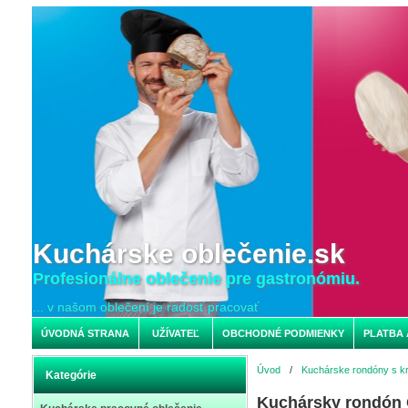
Kuchárske oblečenie.sk
Profesionálne oblečenie pre gastronómiu.
... v našom oblečení je radosť pracovať
ÚVODNÁ STRANA
UŽÍVATEĽ
OBCHODNÉ PODMIENKY
PLATBA 
Úvod
/
Kuchárske rondóny s k
Kategórie
Kuchársky rondón