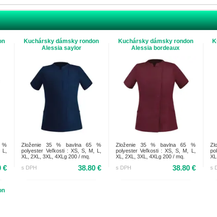
on
Kuchársky dámsky rondon
Kuchársky dámsky rondon
K
Alessia saylor
Alessia bordeaux
5 %
Zloženie 35 % bavlna 65 %
Zloženie 35 % bavlna 65 %
Zl
 L,
polyester Veľkosti : XS, S, M, L,
polyester Veľkosti : XS, S, M, L,
po
XL, 2XL, 3XL, 4XLg 200 / mq.
XL, 2XL, 3XL, 4XLg 200 / mq.
XL
0 €
38.80 €
38.80 €
s DPH
s DPH
s 
on