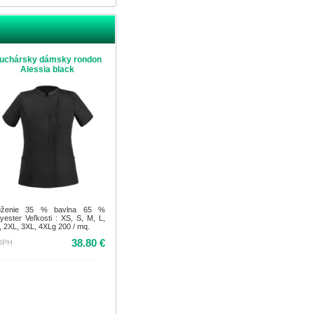
uchársky dámsky rondon
Alessia black
oženie 35 % bavlna 65 %
lyester Veľkosti : XS, S, M, L,
, 2XL, 3XL, 4XLg 200 / mq.
38.80 €
DPH