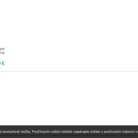
sti
XLg
0 €
ú poskytovať služby. Používaním našich služieb vyjadrujete súhlas s používaním súborov 