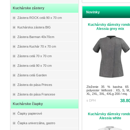
Kuchárske zástery
Novinky
Zástera ROCK celá 90 x 70 cm
Kuchársky dámsky rond
Kuchárska zástera BIG
Alessia grey mix
Zástera Barman 40x70cm
Zástera Kuchár 70 x 70 cm
Zástera celá 70 x 70 cm
Zástera celá 90 x 70 cm
Zástera celá Garden
Zástera do pása Princes
Zloženie 35 % bavlna 6
polyester Veľkosti : XS, S, M,
XL, 2XL, 3XL, 4XLg 200 / mq.
Zástera do pása Francese
38.8
s DPH
Kuchárske čiapky
Čiapky papierové
Kuchársky dámsky rond
Alessia white
Čiapka univerzálna, gastro