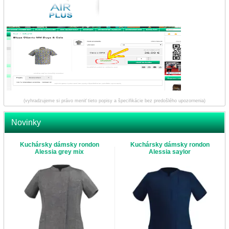
(vyhradzujeme si právo meniť tieto popisy a špecifikácie bez predošlého upozornenia)
Novinky
Kuchársky dámsky rondon
Kuchársky dámsky rondon
Alessia grey mix
Alessia saylor