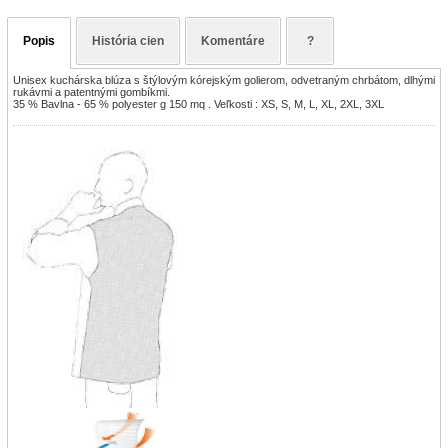
Popis
História cien
Komentáre
?
Unisex kuchárska blúza s štýlovým kórejským golierom, odvetraným chrbátom, dlhými
rukávmi a patentnými gombíkmi.
35 % Bavlna - 65 % polyester g 150 mq . Veľkosti : XS, S, M, L, XL, 2XL, 3XL