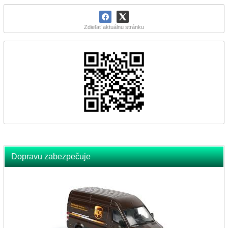
Zdieľať aktuálnu stránku
Dopravu zabezpečuje