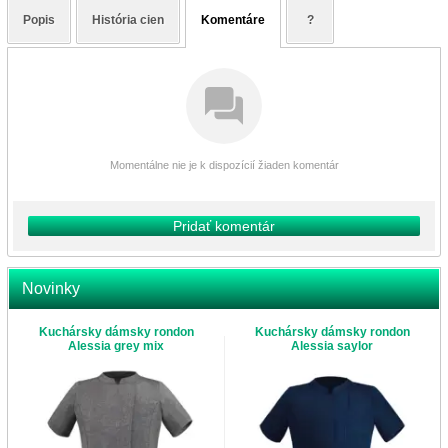
Popis
História cien
Komentáre
?
Momentálne nie je k dispozícií žiaden komentár
Pridať komentár
Novinky
Kuchársky dámsky rondon
Kuchársky dámsky rondon
Alessia grey mix
Alessia saylor