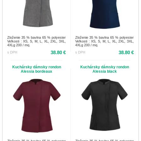
Zloženie 35 % bavlna 65 % polyester
Zloženie 35 % bavlna 65 % polyester
Veľkosti : XS, S, M, L, XL, 2XL, 3XL,
Veľkosti : XS, S, M, L, XL, 2XL, 3XL,
4XLg 200 / mq.
4XLg 200 / mq.
38.80 €
38.80 €
s DPH
s DPH
Kuchársky dámsky rondon
Kuchársky dámsky rondon
Alessia bordeaux
Alessia black
Zloženie 35 % bavlna 65 % polyester
Zloženie 35 % bavlna 65 % polyester