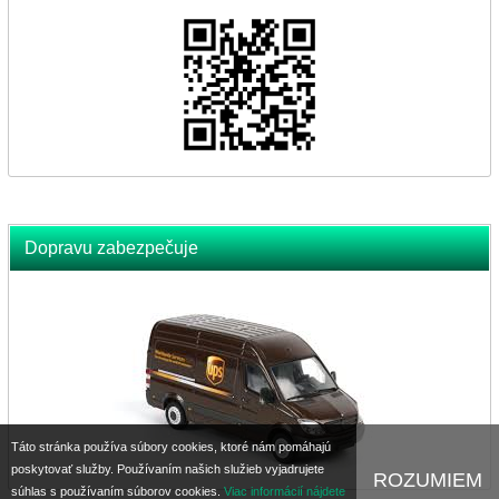
Dopravu zabezpečuje
Táto stránka používa súbory cookies, ktoré nám pomáhajú
poskytovať služby. Používaním našich služieb vyjadrujete
ROZUMIEM
súhlas s používaním súborov cookies.
Viac informácií nájdete