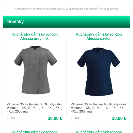
(vyhradzujeme si právo meniť tieto popisy a špecifikácie bez predošlého upozornenia)
Novinky
Kuchársky dámsky rondon
Kuchársky dámsky rondon
Alessia grey mix
Alessia saylor
Zloženie 35 % bavlna 65 % polyester
Zloženie 35 % bavlna 65 % polyester
Veľkosti : XS, S, M, L, XL, 2XL, 3XL,
Veľkosti : XS, S, M, L, XL, 2XL, 3XL,
4XLg 200 / mq.
4XLg 200 / mq.
38.80 €
38.80 €
s DPH
s DPH
Kuchársky dámsky rondon
Kuchársky dámsky rondon