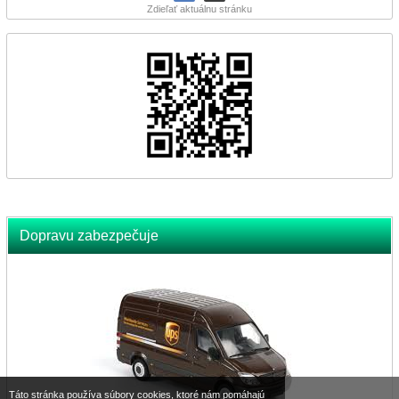
Zdieľať aktuálnu stránku
Dopravu zabezpečuje
Táto stránka používa súbory cookies, ktoré nám pomáhajú