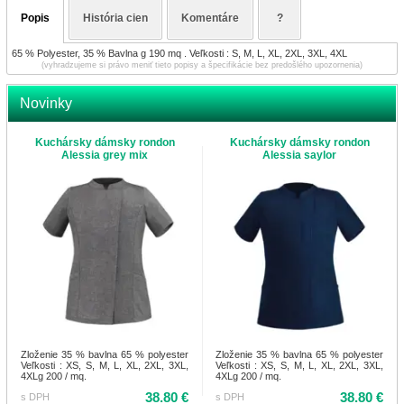
Popis
História cien
Komentáre
?
65 % Polyester, 35 % Bavlna g 190 mq . Veľkosti : S, M, L, XL, 2XL, 3XL, 4XL
(vyhradzujeme si právo meniť tieto popisy a špecifikácie bez predošlého upozornenia)
Novinky
Kuchársky dámsky rondon
Kuchársky dámsky rondon
Alessia grey mix
Alessia saylor
Zloženie 35 % bavlna 65 % polyester
Zloženie 35 % bavlna 65 % polyester
Veľkosti : XS, S, M, L, XL, 2XL, 3XL,
Veľkosti : XS, S, M, L, XL, 2XL, 3XL,
4XLg 200 / mq.
4XLg 200 / mq.
38.80 €
38.80 €
s DPH
s DPH