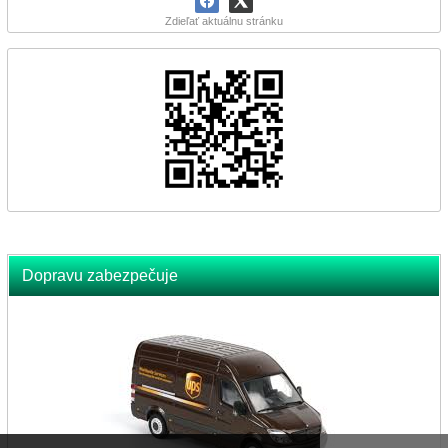
Zdieľať aktuálnu stránku
Dopravu zabezpečuje