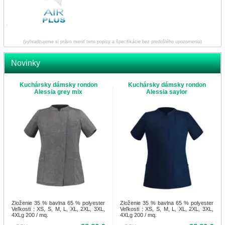
(vyhradzujeme si právo meniť tieto popisy a špecifikácie bez predošlého upozornenia)
Novinky
Kuchársky dámsky rondon
Kuchársky dámsky rondon
Alessia grey mix
Alessia saylor
Zloženie 35 % bavlna 65 % polyester
Zloženie 35 % bavlna 65 % polyester
Veľkosti : XS, S, M, L, XL, 2XL, 3XL,
Veľkosti : XS, S, M, L, XL, 2XL, 3XL,
4XLg 200 / mq.
4XLg 200 / mq.