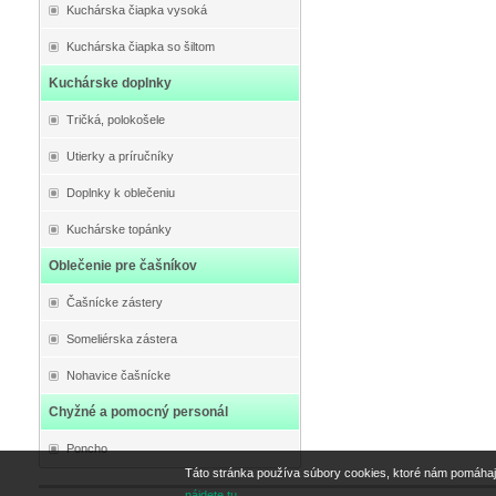
Kuchárska čiapka vysoká
Kuchárska čiapka so šiltom
Kuchárske doplnky
Tričká, polokošele
Utierky a príručníky
Doplnky k oblečeniu
Kuchárske topánky
Oblečenie pre čašníkov
Čašnícke zástery
Someliérska zástera
Nohavice čašnícke
Chyžné a pomocný personál
Poncho
Táto stránka používa súbory cookies, ktoré nám pomáhaj
nájdete tu.