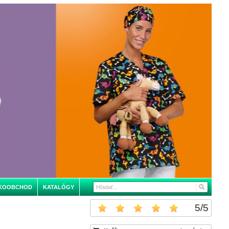
KOOBCHOD
KATALÓGY
5
/
5