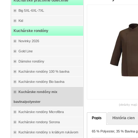
Kuchárske pracovné oblečenie
Big 5XL-6XL-7XL
Kid
Kuchárske rondóny
Novinky 2026
Gold Line
Dámske rondóny
Kuchárske rondóny 100 % bavlna
Kuchárske rondóny Bio bavlna
Kuchárske rondóny mix
bavlna/polyester
(obrázky majú 
Kuchárske rondóny Microfibra
Popis
História cien
Kuchárske rondony Sorona
65 % Polyester, 35 % Bavlna g 
Kuchárske rondóny s krátkym rukávom