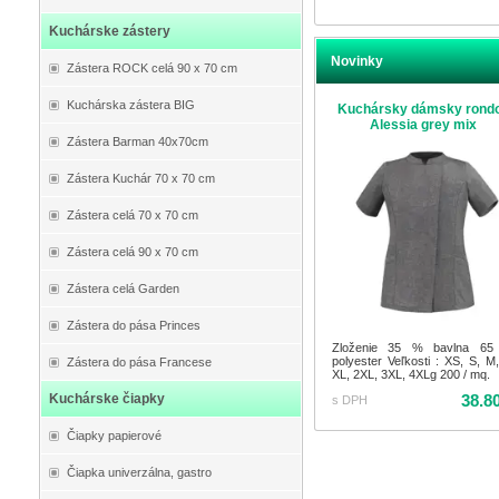
Kuchárske zástery
Novinky
Zástera ROCK celá 90 x 70 cm
Kuchárska zástera BIG
Kuchársky dámsky rond
Alessia grey mix
Zástera Barman 40x70cm
Zástera Kuchár 70 x 70 cm
Zástera celá 70 x 70 cm
Zástera celá 90 x 70 cm
Zástera celá Garden
Zástera do pása Princes
Zloženie 35 % bavlna 6
polyester Veľkosti : XS, S, M,
Zástera do pása Francese
XL, 2XL, 3XL, 4XLg 200 / mq.
38.8
Kuchárske čiapky
s DPH
Čiapky papierové
Čiapka univerzálna, gastro