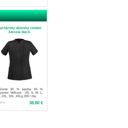
uchársky dámsky rondon
Alessia black
oženie 35 % bavlna 65 %
lyester Veľkosti : XS, S, M, L,
, 2XL, 3XL, 4XLg 200 / mq.
38.80 €
DPH