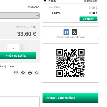
Košík:
je prázdny
2042009C
bez DPH:
0.00 €
s DPH:
0.00 €
Zobraziť
27.32 €
bez DPH
33.60 €
Zdieľať aktuálnu stránku
Vložiť do košíka
rátaný v cene
Dopravu zabezpečuje