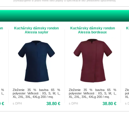
(vyhradzujeme si právo meniť tieto popisy a špecifikácie bez predošlého upozornenia)
on
Kuchársky dámsky rondon
Kuchársky dámsky rondon
K
Alessia saylor
Alessia bordeaux
5 %
Zloženie 35 % bavlna 65 %
Zloženie 35 % bavlna 65 %
Zl
 L,
polyester Veľkosti : XS, S, M, L,
polyester Veľkosti : XS, S, M, L,
po
XL, 2XL, 3XL, 4XLg 200 / mq.
XL, 2XL, 3XL, 4XLg 200 / mq.
XL
0 €
38.80 €
38.80 €
s DPH
s DPH
s 