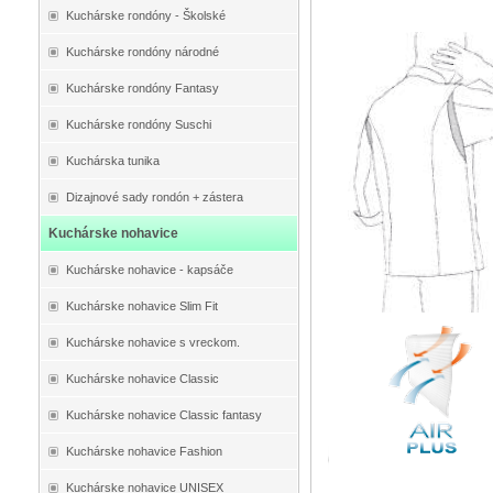
Kuchárske rondóny - Školské
Kuchárske rondóny národné
Kuchárske rondóny Fantasy
Kuchárske rondóny Suschi
Kuchárska tunika
Dizajnové sady rondón + zástera
Kuchárske nohavice
Kuchárske nohavice - kapsáče
Kuchárske nohavice Slim Fit
Kuchárske nohavice s vreckom.
Kuchárske nohavice Classic
Kuchárske nohavice Classic fantasy
Kuchárske nohavice Fashion
Kuchárske nohavice UNISEX