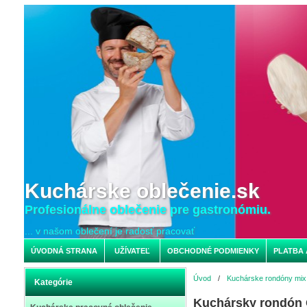
Kuchárske oblečenie.sk
Profesionálne oblečenie pre gastronómiu.
... v našom oblečení je radosť pracovať
ÚVODNÁ STRANA
UŽÍVATEĽ
OBCHODNÉ PODMIENKY
PLATBA 
Úvod
/
Kuchárske rondóny mix 
Kategórie
Kuchársky rondón