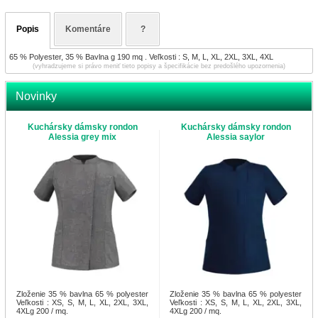
Popis
Komentáre
?
65 % Polyester, 35 % Bavlna g 190 mq . Veľkosti : S, M, L, XL, 2XL, 3XL, 4XL
(vyhradzujeme si právo meniť tieto popisy a špecifikácie bez predošlého upozornenia)
Novinky
Kuchársky dámsky rondon
Kuchársky dámsky rondon
Alessia grey mix
Alessia saylor
Zloženie 35 % bavlna 65 % polyester
Zloženie 35 % bavlna 65 % polyester
Veľkosti : XS, S, M, L, XL, 2XL, 3XL,
Veľkosti : XS, S, M, L, XL, 2XL, 3XL,
4XLg 200 / mq.
4XLg 200 / mq.