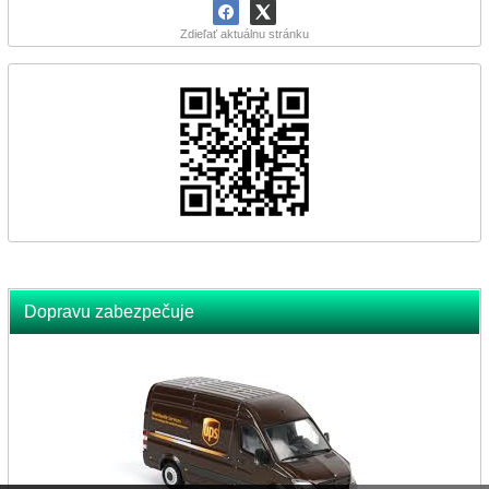
Zdieľať aktuálnu stránku
Dopravu zabezpečuje