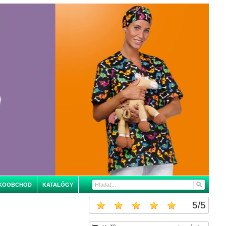
KOOBCHOD
KATALÓGY
5
/
5