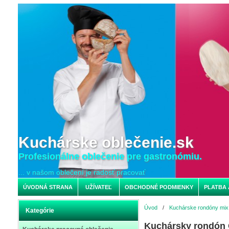
Kuchárske oblečenie.sk
Profesionálne oblečenie pre gastronómiu.
... v našom oblečení je radosť pracovať
ÚVODNÁ STRANA
UŽÍVATEĽ
OBCHODNÉ PODMIENKY
PLATBA 
Úvod
/
Kuchárske rondóny mix 
Kategórie
Kuchársky rondón