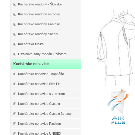
Kuchárske rondóny - Školské
Kuchárske rondóny národné
Kuchárske rondóny Fantasy
Kuchárske rondóny Suschi
Kuchárska tunika
Dizajnové sady rondón + zástera
Kuchárske nohavice
Kuchárske nohavice - kapsáče
Kuchárske nohavice Slim Fit
Kuchárske nohavice s vreckom.
Kuchárske nohavice Classic
Kuchárske nohavice Classic fantasy
Kuchárske nohavice Fashion
Kuchárske nohavice UNISEX