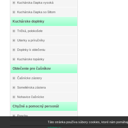
Kuchárska čiapka vysoká
Kuchárska čiapka so šiltom
Kuchárske doplnky
Tričká, polokošele
Utierky a príručníky
Doplnky k oblečeniu
Kuchárske topánky
Oblečenie pre čašníkov
Čašnícke zástery
Someliérska zástera
Nohavice čašnícke
Chyžné a pomocný personál
Poncho
Táto stránka používa súbory cookies, ktoré nám pomáhaj
nájdete tu.