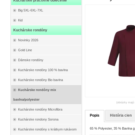
Kuchárske pracovné oblečenie
Big 5XL-6XL-7XL
Kid
Kuchárske rondóny
Novinky 2026
Gold Line
Dámske rondóny
Kuchárske rondóny 100 % bavlna
Kuchárske rondóny Bio bavlna
Kuchárske rondóny mix
bavlna/polyester
(obrázky majú 
Kuchárske rondóny Microfibra
Popis
História cien
Kuchárske rondony Sorona
65 % Polyester, 35 % Bavlna g 
Kuchárske rondóny s krátkym rukávom