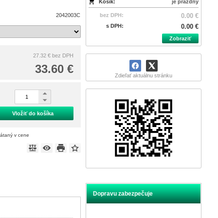
Košík:
je prázdny
2042003C
bez DPH:
0.00 €
s DPH:
0.00 €
Zobraziť
27.32 €
bez DPH
33.60 €
Zdieľať aktuálnu stránku
Vložiť do košíka
rátaný v cene
Dopravu zabezpečuje