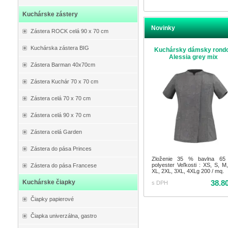
Kuchárske zástery
Novinky
Zástera ROCK celá 90 x 70 cm
Kuchárska zástera BIG
Kuchársky dámsky rond
Alessia grey mix
Zástera Barman 40x70cm
Zástera Kuchár 70 x 70 cm
Zástera celá 70 x 70 cm
Zástera celá 90 x 70 cm
Zástera celá Garden
Zástera do pása Princes
Zloženie 35 % bavlna 6
polyester Veľkosti : XS, S, M,
Zástera do pása Francese
XL, 2XL, 3XL, 4XLg 200 / mq.
38.8
Kuchárske čiapky
s DPH
Čiapky papierové
Čiapka univerzálna, gastro