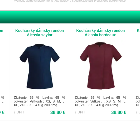
(vyhradzujeme si právo meniť tieto popisy a špecifikácie bez predošlého upozornenia)
on
Kuchársky dámsky rondon
Kuchársky dámsky rondon
K
Alessia saylor
Alessia bordeaux
5 %
Zloženie 35 % bavlna 65 %
Zloženie 35 % bavlna 65 %
Zl
 L,
polyester Veľkosti : XS, S, M, L,
polyester Veľkosti : XS, S, M, L,
po
XL, 2XL, 3XL, 4XLg 200 / mq.
XL, 2XL, 3XL, 4XLg 200 / mq.
XL
0 €
38.80 €
38.80 €
s DPH
s DPH
s 