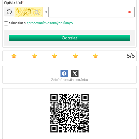
Opíšte kód
*
»
Súhlasím s
spracovaním osobných údajov
Odoslať
5
/
5
Zdieľať aktuálnu stránku