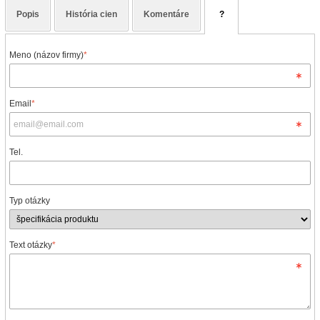
Popis
História cien
Komentáre
?
Meno (názov firmy)
*
Email
*
Tel.
Typ otázky
Text otázky
*