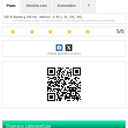
Popis
História cien
Komentáre
?
100 % Bavlna g 190 mq . Veľkosti : S, M, L, XL, 2XL, 3XL,
(vyhradzujeme si právo meniť tieto popisy a špecifikácie bez predošlého upozornenia)
5
/
5
Zdieľať aktuálnu stránku
Dopravu zabezpečuje