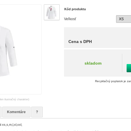
Kód produktu
Veľkosť
Cena s DPH
skladom
Recyklačný poplatok je za
len ilustračný charakter)
Komentáre
?
 xs,s,m,l,xl,xxl,