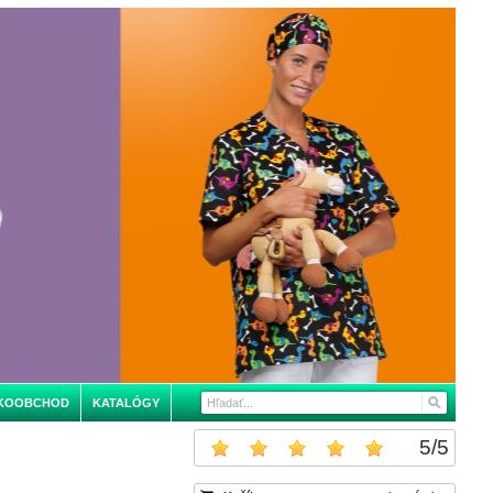
KOOBCHOD
KATALÓGY
5
/
5