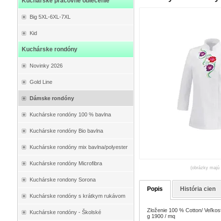
Kuchárske pracovné oblečenie
Big 5XL-6XL-7XL
Kid
Kuchárske rondóny
Novinky 2026
Gold Line
Dámske rondóny
Kuchárske rondóny 100 % bavlna
Kuchárske rondóny Bio bavlna
Kuchárske rondóny mix bavlna/polyester
Kuchárske rondóny Microfibra
(obrázky majú 
Kuchárske rondony Sorona
Popis
História cien
Kuchárske rondóny s krátkym rukávom
Zloženie 100 % Cotton/ Veľkosti
Kuchárske rondóny - Školské
g 1900 / mq