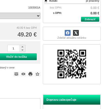
Košík:
je prázdny
1003001A
bez DPH:
0.00 €
s DPH:
0.00 €
Zobraziť
40.00 €
bez DPH
49.20 €
Zdieľať aktuálnu stránku
Vložiť do košíka
rátaný v cene
Dopravu zabezpečuje