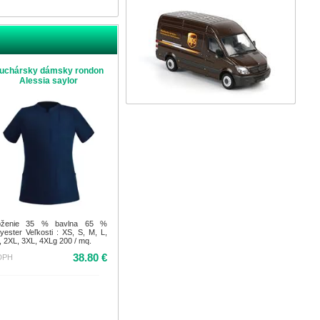
uchársky dámsky rondon
Alessia saylor
oženie 35 % bavlna 65 %
lyester Veľkosti : XS, S, M, L,
, 2XL, 3XL, 4XLg 200 / mq.
38.80 €
DPH