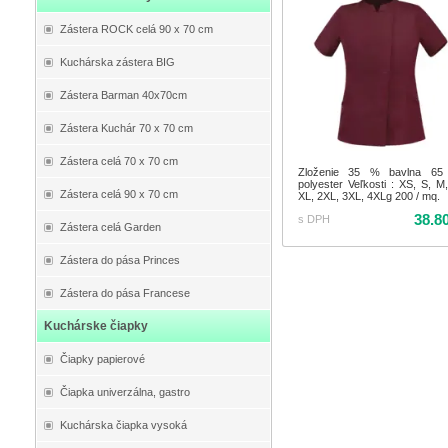
Zástera ROCK celá 90 x 70 cm
Kuchárska zástera BIG
Zástera Barman 40x70cm
Zástera Kuchár 70 x 70 cm
Zástera celá 70 x 70 cm
Zloženie 35 % bavlna 6
polyester Veľkosti : XS, S, M,
Zástera celá 90 x 70 cm
XL, 2XL, 3XL, 4XLg 200 / mq.
38.8
s DPH
Zástera celá Garden
Zástera do pása Princes
Zástera do pása Francese
Kuchárske čiapky
Čiapky papierové
Čiapka univerzálna, gastro
Kuchárska čiapka vysoká