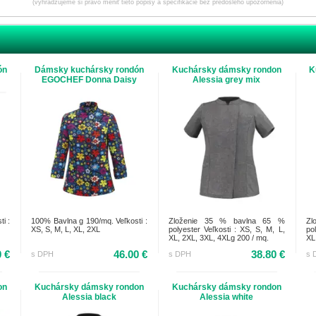
(vyhradzujeme si právo meniť tieto popisy a špecifikácie bez predošlého upozornenia)
ón
Dámsky kuchársky rondón
Kuchársky dámsky rondon
K
k
EGOCHEF Donna Daisy
Alessia grey mix
i :
100% Bavlna g 190/mq. Veľkosti :
Zloženie 35 % bavlna 65 %
Zl
XS, S, M, L, XL, 2XL
polyester Veľkosti : XS, S, M, L,
po
XL, 2XL, 3XL, 4XLg 200 / mq.
XL
0 €
46.00 €
38.80 €
s DPH
s DPH
s 
on
Kuchársky dámsky rondon
Kuchársky dámsky rondon
Alessia black
Alessia white