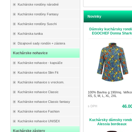
Kuchárske rondóny národné
Kuchárske rondóny Fantasy
Novinky
Kuchárske rondóny Suschi
Dámsky kuchársky rond
EGOCHEF Donna Shar
Kuchárska tunika
Dizajnové sady rondón + zástera
Kuchárske nohavice
Kuchárske nohavice - kapsáče
Kuchárske nohavice Slim Fit
Kuchárske nohavice s vreckom.
Kuchárske nohavice Classic
100% Bavlna g 190/mq. Veľkost
XS, S, M, L, XL, 2XL
Kuchárske nohavice Classic fantasy
46.0
s DPH
Kuchárske nohavice Fashion
Kuchársky dámsky rond
Kuchárske nohavice UNISEX
Alessia bordeaux
Kuchárske zástery