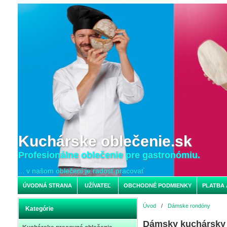
Kuchárske oblečenie.sk
Profesionálne oblečenie pre gastronómiu.
... v našom oblečení je radosť pracovať
ÚVODNÁ STRANA
UŽÍVATEĽ
OBCHODNÉ PODMIENKY
PLATBA 
Úvod
/
Dámske rondóny
Kategórie
Dámsky kuchársky 