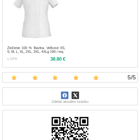
Zloženie 100 % Bavlna. Veľkosti XS,
S, M, L, XL, 2XL, 3XL, 4XLg 190 / mq.
38.80 €
s DPH
5
/
5
Zdieľať aktuálnu stránku