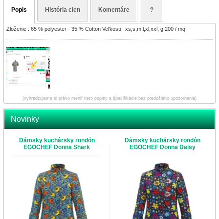
Popis
História cien
Komentáre
?
Zloženie : 65 % polyester - 35 % Cotton Veľkosti : xs,s,m,l,xl,xxl, g 200 / mq
(vyhradzujeme si právo meniť tieto popisy a špecifikácie bez predošlého upozornenia)
Novinky
Dámsky kuchársky rondón
Dámsky kuchársky rondón
EGOCHEF Donna Shark
EGOCHEF Donna Daisy