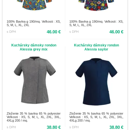
100% Bavlna g 190/mq. Veľkosti : XS,
100% Bavlna g 190/mq. Veľkosti : XS,
S, M, L, XL, 2XL
S, M, L, XL, 2XL
46.00 €
46.00 €
s DPH
s DPH
Kuchársky dámsky rondon
Kuchársky dámsky rondon
Alessia grey mix
Alessia saylor
Zloženie 35 % bavlna 65 % polyester
Zloženie 35 % bavlna 65 % polyester
Veľkosti : XS, S, M, L, XL, 2XL, 3XL,
Veľkosti : XS, S, M, L, XL, 2XL, 3XL,
4XLg 200 / mq.
4XLg 200 / mq.
38.80 €
38.80 €
s DPH
s DPH