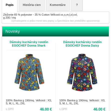
Popis
História cien
Komentáre
?
Zloženie 65 % polyester - 35 % Cotton Veľkosti xs,s,m,l,xl,xxl,
g 200 / mq
(vyhradzujeme si právo meniť tieto popisy a špecifikácie bez predošlého upozornenia)
Novinky
Dámsky kuchársky rondón
Dámsky kuchársky rondón
EGOCHEF Donna Shark
EGOCHEF Donna Daisy
100% Bavlna g 190/mq. Veľkosti : XS,
100% Bavlna g 190/mq. Veľkosti : XS,
S, M, L, XL, 2XL
S, M, L, XL, 2XL
46.00 €
46.00 €
s DPH
s DPH