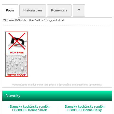
Popis
História cien
Komentáre
?
Zloženie 100% Microfiber Veľkosť : xs,s,m,l,xl,xxl.
(vyhradzujeme si právo meniť tieto popisy a špecifikácie bez predošlého upozornenia)
Novinky
Dámsky kuchársky rondón
Dámsky kuchársky rondón
EGOCHEF Donna Shark
EGOCHEF Donna Daisy