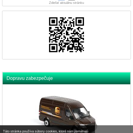
Zdieľať aktuálnu stránku
Dopravu zabezpečuje
Táto stránka používa súbory cookies, ktoré nám pomáhajú