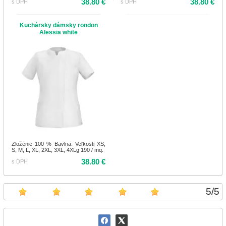
38.80 €
38.80 €
s DPH
s DPH
Kuchársky dámsky rondon
Alessia white
Zloženie 100 % Bavlna. Veľkosti XS,
S, M, L, XL, 2XL, 3XL, 4XLg 190 / mq.
38.80 €
s DPH
5
/
5