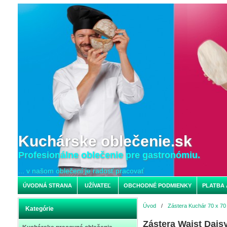
Kuchárske oblečenie.sk
Profesionálne oblečenie pre gastronómiu.
... v našom oblečení je radosť pracovať
ÚVODNÁ STRANA
UŽÍVATEĽ
OBCHODNÉ PODMIENKY
PLATBA 
Úvod
/
Zástera Kuchár 70 x 70
Kategórie
Zástera Waist Dais