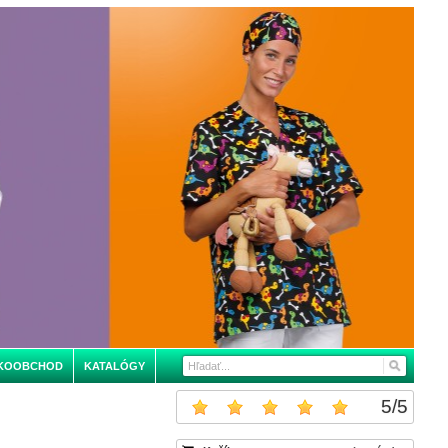
KOOBCHOD
KATALÓGY
5
/
5