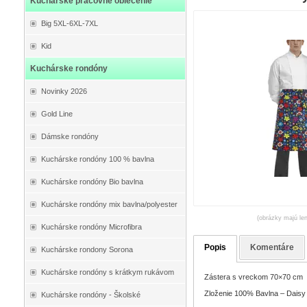
Kuchárske pracovné oblečenie
Big 5XL-6XL-7XL
Kid
Kuchárske rondóny
Novinky 2026
Gold Line
Dámske rondóny
Kuchárske rondóny 100 % bavlna
Kuchárske rondóny Bio bavlna
Kuchárske rondóny mix bavlna/polyester
(obrázky majú len
Kuchárske rondóny Microfibra
Popis
Komentáre
Kuchárske rondony Sorona
Kuchárske rondóny s krátkym rukávom
Zástera s vreckom 70×70 cm
Zloženie 100% Bavlna – Daisy
Kuchárske rondóny - Školské