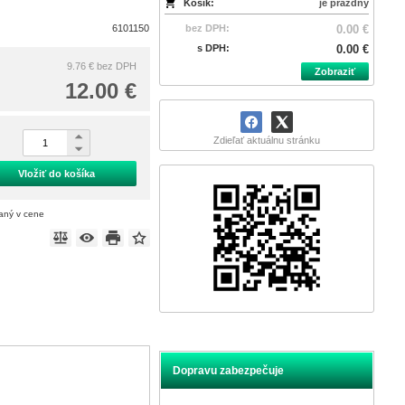
Košík:
je prázdny
6101150
bez DPH:
0.00 €
s DPH:
0.00 €
9.76 €
bez DPH
Zobraziť
12.00 €
Zdieľať aktuálnu stránku
Vložiť do košíka
taný v cene
Dopravu zabezpečuje