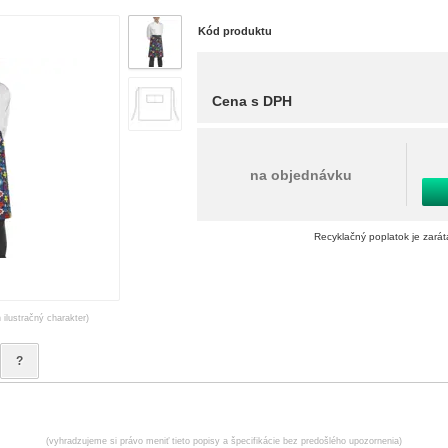
Kód produktu
Cena s DPH
na objednávku
Recyklačný poplatok je zará
 ilustračný charakter)
?
(vyhradzujeme si právo meniť tieto popisy a špecifikácie bez predošlého upozornenia)