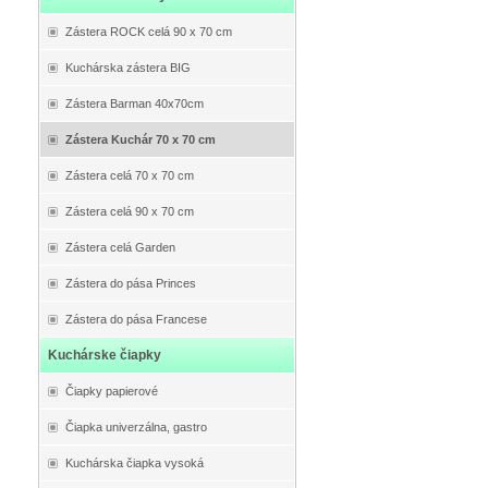
Zástera ROCK celá 90 x 70 cm
Kuchárska zástera BIG
Zástera Barman 40x70cm
Zástera Kuchár 70 x 70 cm
Zástera celá 70 x 70 cm
Zástera celá 90 x 70 cm
Zástera celá Garden
Zástera do pása Princes
Zástera do pása Francese
Kuchárske čiapky
Čiapky papierové
Čiapka univerzálna, gastro
Kuchárska čiapka vysoká