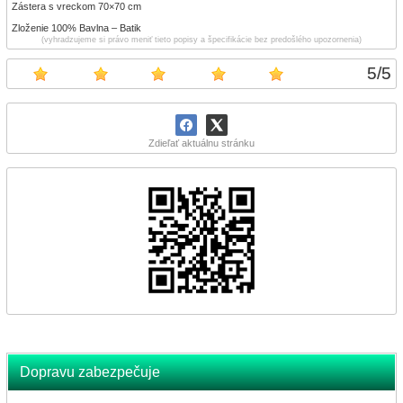
Zástera s vreckom 70×70 cm
Zloženie 100% Bavlna – Batik
(vyhradzujeme si právo meniť tieto popisy a špecifikácie bez predošlého upozornenia)
5
/
5
Zdieľať aktuálnu stránku
Dopravu zabezpečuje