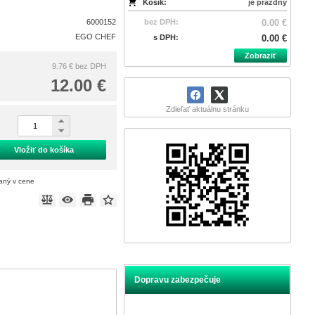
Košík:
je prázdny
6000152
bez DPH:
0.00 €
EGO CHEF
s DPH:
0.00 €
Zobraziť
9.76 €
bez DPH
12.00 €
Zdieľať aktuálnu stránku
Vložiť do košíka
taný v cene
Dopravu zabezpečuje