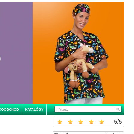
KOOBCHOD
KATALÓGY
5
/
5