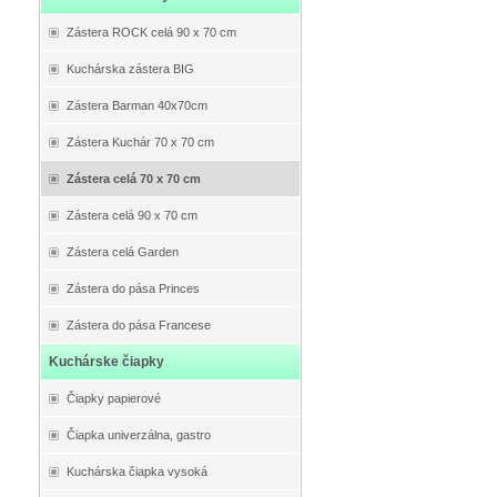
Zástera ROCK celá 90 x 70 cm
Kuchárska zástera BIG
Zástera Barman 40x70cm
Zástera Kuchár 70 x 70 cm
Zástera celá 70 x 70 cm
Zástera celá 90 x 70 cm
Zástera celá Garden
Zástera do pása Princes
Zástera do pása Francese
Kuchárske čiapky
Čiapky papierové
Čiapka univerzálna, gastro
Kuchárska čiapka vysoká