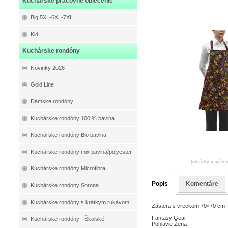
Kuchárske pracovné oblečenie
Big 5XL-6XL-7XL
Kid
Kuchárske rondóny
Novinky 2026
Gold Line
Dámske rondóny
Kuchárske rondóny 100 % bavlna
Kuchárske rondóny Bio bavlna
Kuchárske rondóny mix bavlna/polyester
(obrázky majú len
Kuchárske rondóny Microfibra
Popis
Komentáre
Kuchárske rondony Sorona
Kuchárske rondóny s krátkym rukávom
Zástera s vreckom 70×70 cm
Fantasy Gear
Kuchárske rondóny - Školské
Pohlavie Žena