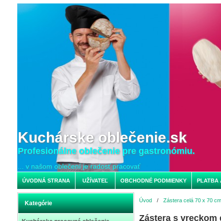
Kuchárske oblečenie.sk
Profesionálne oblečenie pre gastronómiu.
... v našom oblečení je radosť pracovať
ÚVODNÁ STRANA
UŽÍVATEĽ
OBCHODNÉ PODMIENKY
PLATBA 
Úvod
/
Zástera celá 70 x 70 c
Kategórie
Zástera s vreckom