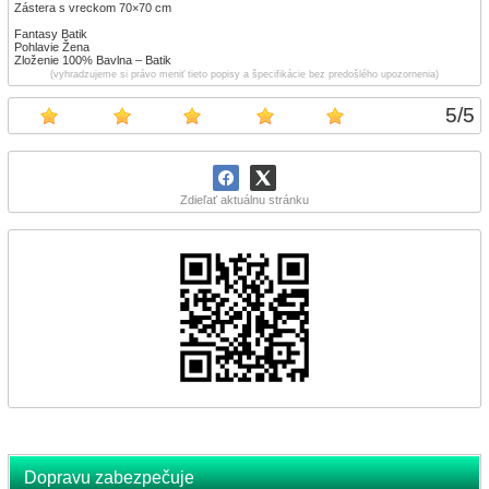
Zástera s vreckom 70×70 cm
Fantasy Batik
Pohlavie Žena
Zloženie 100% Bavlna – Batik
(vyhradzujeme si právo meniť tieto popisy a špecifikácie bez predošlého upozornenia)
5
/
5
Zdieľať aktuálnu stránku
Dopravu zabezpečuje