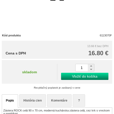
Kód produktu
6113070F
13.66 €
bez DPH
16.80 €
Cena s DPH
skladom
Vložiť do košíka
Recyklačný poplatok je zarátaný v cene
Popis
História cien
Komentáre
?
Zástera ROCK celá 90 x 70 cm, moderná kuchárska zástera celá, cez krk s vreckom
a gombíkmi.