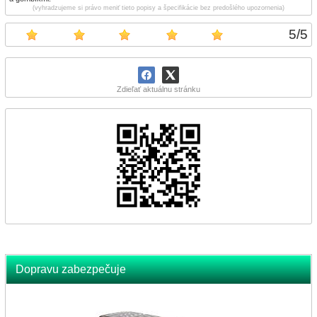
(vyhradzujeme si právo meniť tieto popisy a špecifikácie bez predošlého upozornenia)
5
/
5
Zdieľať aktuálnu stránku
Dopravu zabezpečuje