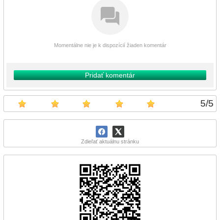
Momentálne nie je k dispozícií žiaden komentár
Pridať komentár
5
/
5
Zdieľať aktuálnu stránku