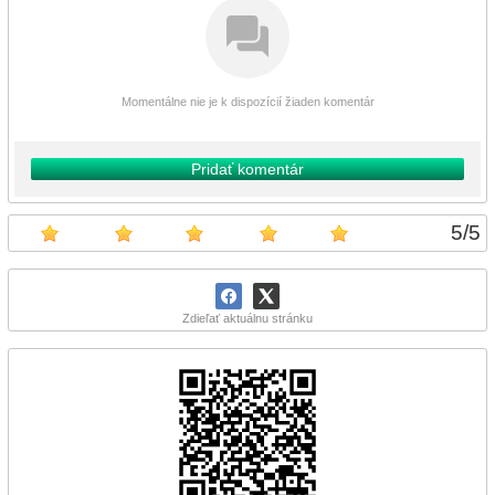
Momentálne nie je k dispozícií žiaden komentár
Pridať komentár
5
/
5
Zdieľať aktuálnu stránku