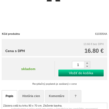
Kód produktu
6103054A
13.66 €
bez DPH
16.80 €
Cena s DPH
skladom
Vložiť do košíka
Recyklačný poplatok je zarátaný v cene
Popis
História cien
Komentáre
?
Zástera celá ku krku 90 x 70 cm. Zloženie bavlna.
(vyhradzujeme si právo meniť tieto popisy a špecifikácie bez predošlého upozornenia)