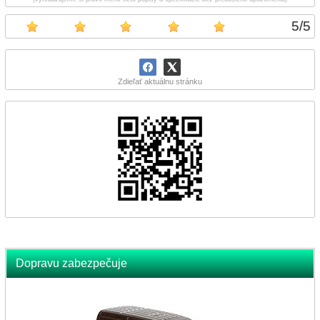
5
/
5
Zdieľať aktuálnu stránku
Dopravu zabezpečuje