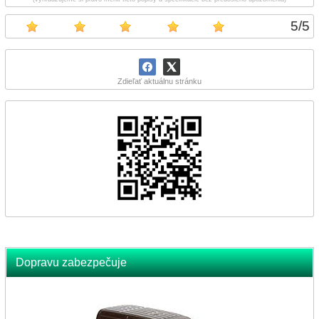
5
/
5
Zdieľať aktuálnu stránku
Dopravu zabezpečuje