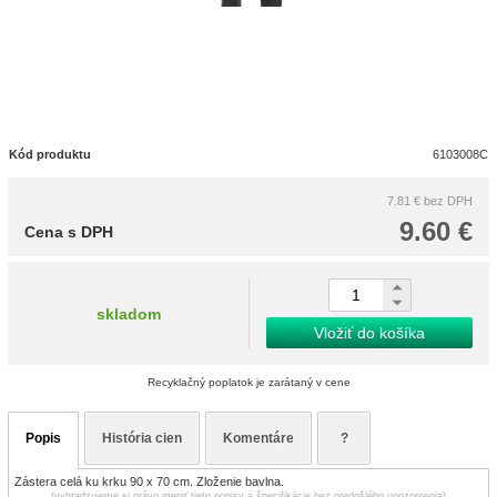
Kód produktu
6103008C
7.81 €
bez DPH
9.60 €
Cena s DPH
skladom
Vložiť do košíka
Recyklačný poplatok je zarátaný v cene
Popis
História cien
Komentáre
?
Zástera celá ku krku 90 x 70 cm. Zloženie bavlna.
(vyhradzujeme si právo meniť tieto popisy a špecifikácie bez predošlého upozornenia)