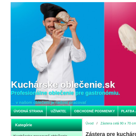
Kuchárske oblečenie.sk
Profesionálne oblečenie pre gastronómiu.
... v našom oblečení je radosť pracovať
ÚVODNÁ STRANA
UŽÍVATEĽ
OBCHODNÉ PODMIENKY
PLATBA 
Úvod
/
Zástera celá 90 x 70 c
Kategórie
Zástera pre kucháro