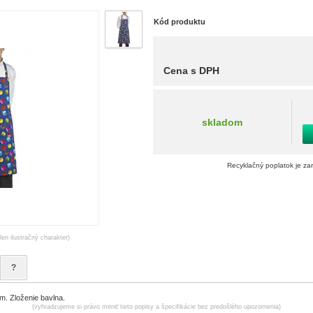
Kód produktu
Cena s DPH
skladom
Recyklačný poplatok je za
len ilustračný charakter)
?
m. Zloženie bavlna.
(vyhradzujeme si právo meniť tieto popisy a špecifikácie bez predošlého upozornenia)