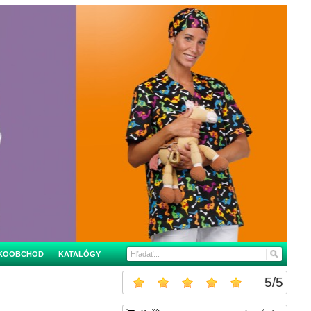
KOOBCHOD
KATALÓGY
5
/
5