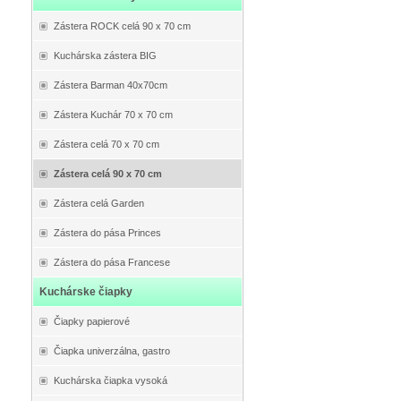
Zástera ROCK celá 90 x 70 cm
Kuchárska zástera BIG
Zástera Barman 40x70cm
Zástera Kuchár 70 x 70 cm
Zástera celá 70 x 70 cm
Zástera celá 90 x 70 cm
Zástera celá Garden
Zástera do pása Princes
Zástera do pása Francese
Kuchárske čiapky
Čiapky papierové
Čiapka univerzálna, gastro
Kuchárska čiapka vysoká