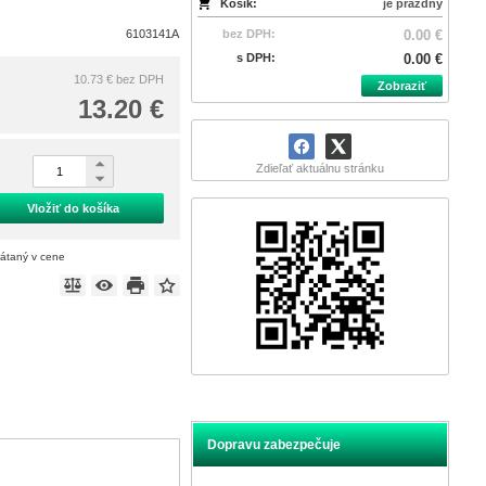
Košík:
je prázdny
6103141A
bez DPH:
0.00 €
s DPH:
0.00 €
10.73 €
bez DPH
Zobraziť
13.20 €
Zdieľať aktuálnu stránku
Vložiť do košíka
rátaný v cene
Dopravu zabezpečuje