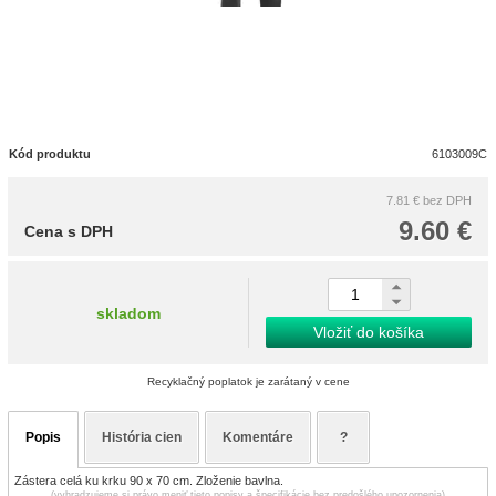
Kód produktu
6103009C
7.81 €
bez DPH
9.60 €
Cena s DPH
skladom
Vložiť do košíka
Recyklačný poplatok je zarátaný v cene
Popis
História cien
Komentáre
?
Zástera celá ku krku 90 x 70 cm. Zloženie bavlna.
(vyhradzujeme si právo meniť tieto popisy a špecifikácie bez predošlého upozornenia)