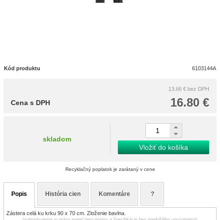
Kód produktu
6103144A
13.66 €
bez DPH
16.80 €
Cena s DPH
skladom
Vložiť do košíka
Recyklačný poplatok je zarátaný v cene
Popis
História cien
Komentáre
?
Zástera celá ku krku 90 x 70 cm. Zloženie bavlna.
(vyhradzujeme si právo meniť tieto popisy a špecifikácie bez predošlého upozornenia)