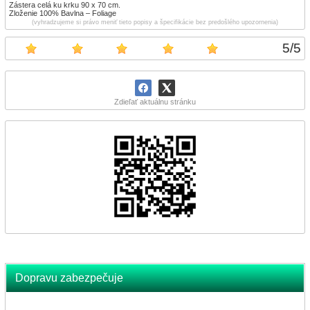
Zástera celá ku krku 90 x 70 cm.
Zloženie 100% Bavlna – Foliage
(vyhradzujeme si právo meniť tieto popisy a špecifikácie bez predošlého upozornenia)
5
/
5
Zdieľať aktuálnu stránku
Dopravu zabezpečuje