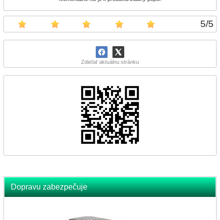
5
/
5
Zdieľať aktuálnu stránku
Dopravu zabezpečuje