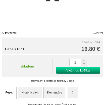
ID produktu
1000496
13.66 €
bez DPH
16.80 €
Cena s DPH
skladom
Vložiť do košíka
Recyklačný poplatok je zarátaný v cene
Popis
História cien
Komentáre
?
Momentálne nie je k produktu žiadny popis.