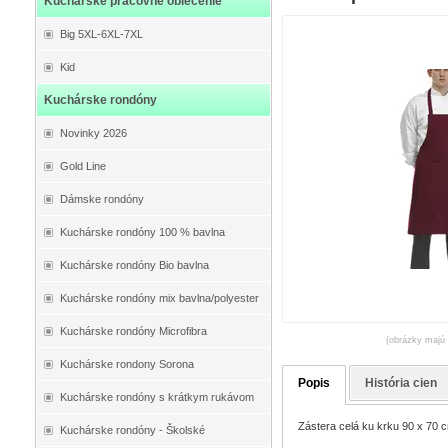
Kuchárske pracovné oblečenie
Big 5XL-6XL-7XL
Kid
Kuchárske rondóny
Novinky 2026
Gold Line
Dámske rondóny
Kuchárske rondóny 100 % bavlna
Kuchárske rondóny Bio bavlna
Kuchárske rondóny mix bavlna/polyester
Kuchárske rondóny Microfibra
(obrázky majú 
Kuchárske rondony Sorona
Popis
História cien
Kuchárske rondóny s krátkym rukávom
Zástera celá ku krku 90 x 70 cm
Kuchárske rondóny - Školské