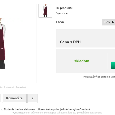
ID produktu
Výrobca
Látka
Cena s DPH
skladom
Recyklačný poplatok je za
len ilustračný charakter)
Komentáre
?
. Zloženie bavlna alebo microfibre - treba pri objednávke vybrať variant.
(vyhradzujeme si právo meniť tieto popisy a špecifikácie bez predošlého upozornenia)