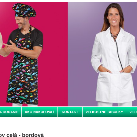
A DODANIE
AKO NAKUPOVAŤ
KONTAKT
VEĽKOSTNÉ TABULKY
VEĽ
m
ov celá - bordová