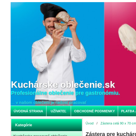
Kuchárske oblečenie.sk
Profesionálne oblečenie pre gastronómiu.
... v našom oblečení je radosť pracovať
ÚVODNÁ STRANA
UŽÍVATEĽ
OBCHODNÉ PODMIENKY
PLATBA 
Úvod
/
Zástera celá 90 x 70 c
Kategórie
Zástera pre kuchár