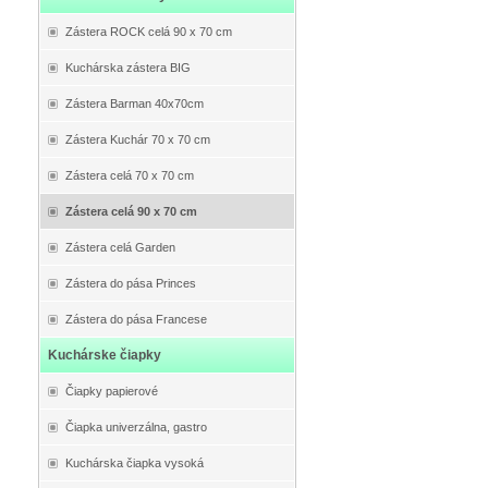
Zástera ROCK celá 90 x 70 cm
Kuchárska zástera BIG
Zástera Barman 40x70cm
Zástera Kuchár 70 x 70 cm
Zástera celá 70 x 70 cm
Zástera celá 90 x 70 cm
Zástera celá Garden
Zástera do pása Princes
Zástera do pása Francese
Kuchárske čiapky
Čiapky papierové
Čiapka univerzálna, gastro
Kuchárska čiapka vysoká