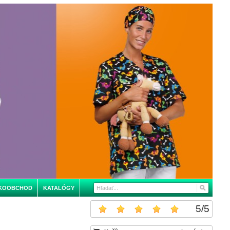
KOOBCHOD
KATALÓGY
5
/
5