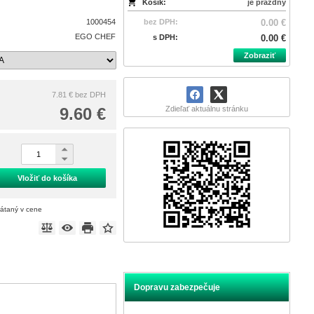
Košík:
je prázdny
1000454
bez DPH:
0.00 €
EGO CHEF
s DPH:
0.00 €
Zobraziť
7.81 €
bez DPH
9.60 €
Zdieľať aktuálnu stránku
Vložiť do košíka
rátaný v cene
Dopravu zabezpečuje