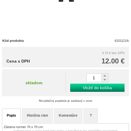
Kód produktu
6101121A
9.76 €
bez DPH
12.00 €
Cena s DPH
skladom
Vložiť do košíka
Recyklačný poplatok je zarátaný v cene
Popis
História cien
Komentáre
?
Zástera rozmer 70 x 70 cm.
(vyhradzujeme si právo meniť tieto popisy a špecifikácie bez predošlého upozornenia)