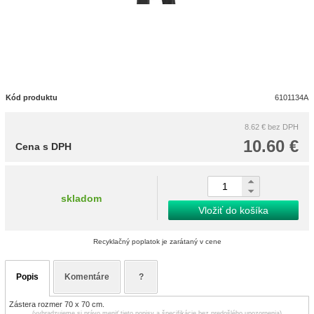
Kód produktu
6101134A
8.62 €
bez DPH
10.60 €
Cena s DPH
skladom
Vložiť do košíka
Recyklačný poplatok je zarátaný v cene
Popis
Komentáre
?
Zástera rozmer 70 x 70 cm.
(vyhradzujeme si právo meniť tieto popisy a špecifikácie bez predošlého upozornenia)