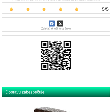
5
/
5
Zdieľať aktuálnu stránku
Dopravu zabezpečuje