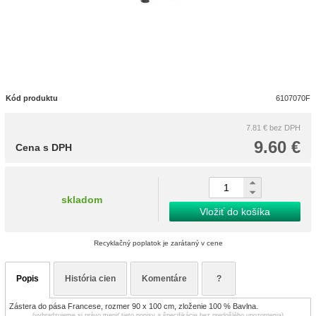
Kód produktu
6107070F
7.81 €
bez DPH
9.60 €
Cena s DPH
skladom
Vložiť do košíka
Recyklačný poplatok je zarátaný v cene
Popis
História cien
Komentáre
?
Zástera do pása Francese, rozmer 90 x 100 cm, zloženie 100 % Bavlna.
(vyhradzujeme si právo meniť tieto popisy a špecifikácie bez predošlého upozornenia)